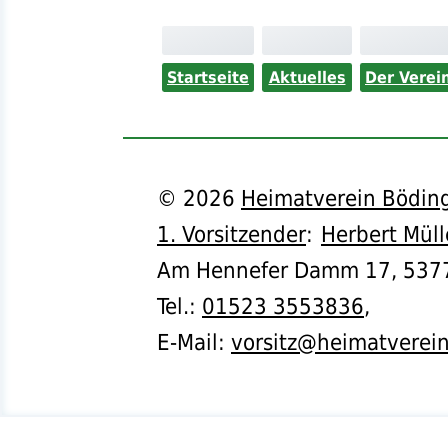
Startseite
Aktuelles
Der Verei
©
2026
Heimatverein Böding
1. Vorsitzender
:
Herbert Müll
Am Hennefer Damm 17,
537
Tel.
:
01523 3553836
,
E-Mail:
vorsitz@heimatverei