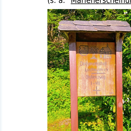
(
s. a.
"
Marienerscheinun