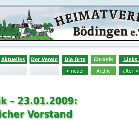
Aktuelles
Der Verein
Die Orte
Chronik
Links
< neuer
Archiv
älter >
k – 23.01.2009:
icher Vorstand