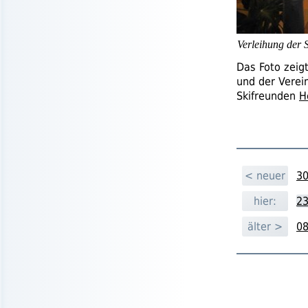
Verleihung der 
Das Foto zeig
und der Verein
Skifreunden
H
< neuer
30
hier:
23
älter >
08