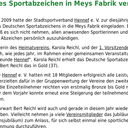
s Sportabzeichen in Meys Fabrik ve
 2009 hatte der Stadtsportverband
Hennef
e. V.
zur diesjähr
s Deutschen Sportabzeichens in die Meys Fabrik eingeladen.
ieß es sich nicht nehmen, allen anwesenden Sportlerinnen und
Abzeichen persönlich auszuhändigen.
rerin des
Heimatvereins
, Karola Reichl, und der
1. Vorsitzend
ich, wie jedes Jahr, im Rahmen einer gemeinsamen Veranstalt
freunde
Hennef
". Karola Reichl erhielt das Deutsche Sportabze
 Bert Reichl das in Gold (37).
e
Hennef
e. V.
hatten mit 18 Mitgliedern erfolgreich alle Leis
erzielten dafür in der Gruppenwertung der Vereine den zweite
die Einzelteilnehmer reichten von erstmalig Bronze bis Gold 
 dem Vorjahr konnte erneut eine Steigerung der teilnehmen
en.
hrwart Bert Reichl wird auch und gerade in diesem Jahr wieder
rben. Vielleicht nehmen ja viele
Vereinsmitglieder
das Jubiläu
nsjubiläum) zum Anlass, für sich selbst einmal eine sportlich
immung durchzuführen.