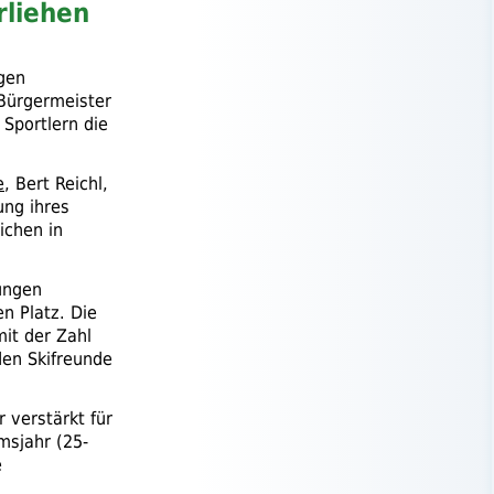
rliehen
igen
 Bürgermeister
 Sportlern die
e
, Bert Reichl,
ung ihres
ichen in
tungen
n Platz. Die
mit der Zahl
den Skifreunde
 verstärkt für
msjahr (25-
e