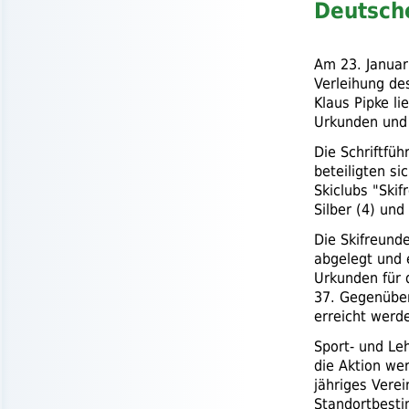
Deutsche
Am 23. Januar
Verleihung de
Klaus Pipke l
Urkunden und 
Die Schriftfüh
beteiligten s
Skiclubs "Ski
Silber (4) und
Die Skifreund
abgelegt und 
Urkunden für 
37. Gegenüber
erreicht werd
Sport- und Le
die Aktion we
jähriges Verei
Standortbest