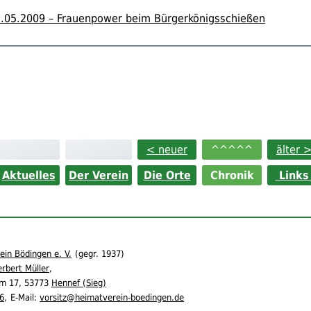
.05.2009 – Frauenpower beim Bürgerkönigsschießen
< neuer
^^^^^
älter 
Aktuelles
Der Verein
Die Orte
Chronik
Link
in Bödingen e. V.
(
gegr.
1937)
rbert Müller
,
m 17,
53773
Hennef (Sieg)
6
,
E-Mail:
vorsitz@heimatverein-boedingen.de