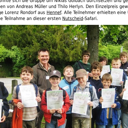
onnte sich die Gruppe um Niklas Golbach durchsetzen und 
en von Andreas Müller und Thilo Herlyn. Den Einzelpreis ge
age Lorenz Rondorf aus
Hennef
. Alle Teilnehmer erhielten ein
che Teilnahme an dieser ersten
Nutscheid
-Safari.