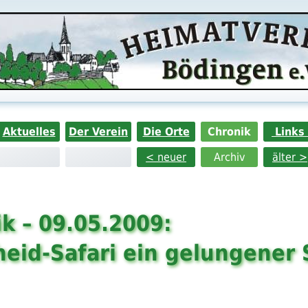
Aktuelles
Der Verein
Die Orte
Chronik
Links
< neuer
Archiv
älter >
k – 09.05.2009:
eid-Safari ein gelungener 