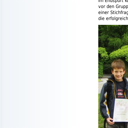
Im Endspurt k
vor den Grupp
einer Stichfr
die erfolgrei