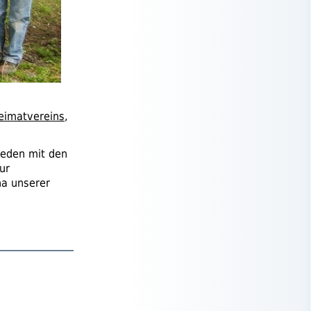
eimatvereins
,
ieden mit den
ur
na unserer