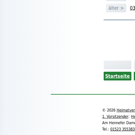
älter >
03
Startseite
©
2026
Heimatvere
1. Vorsitzender
:
He
Am Hennefer Dam
Tel.
:
01523 355383