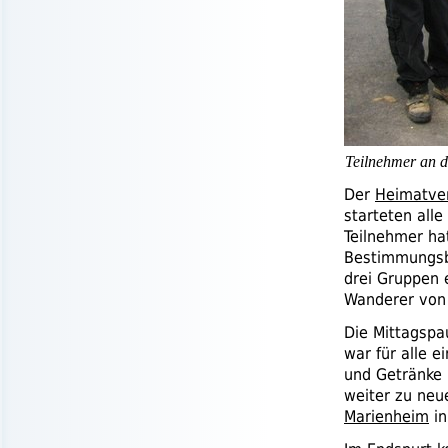
Teilnehmer an d
Der
Heimatve
starteten alle
Teilnehmer ha
Bestimmungsbü
drei Gruppen 
Wanderer von
Die Mittagspa
war für alle 
und Getränke 
weiter zu neu
Marienheim
i