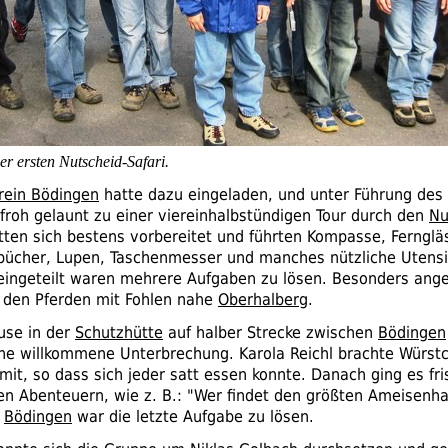
er ersten Nutscheid-Safari.
rein Bödingen
hatte dazu eingeladen, und unter Führung des
 froh gelaunt zu einer viereinhalbstündigen Tour durch den
Nu
tten sich bestens vorbereitet und führten Kompasse, Fernglä
cher, Lupen, Taschenmesser und manches nützliche Utensil 
eingeteilt waren mehrere Aufgaben zu lösen. Besonders ang
 den Pferden mit Fohlen nahe
Oberhalberg
.
use in der
Schutzhütte
auf halber Strecke zwischen
Bödingen
eine willkommene Unterbrechung. Karola Reichl brachte Würst
mit, so dass sich jeder satt essen konnte. Danach ging es fr
en Abenteuern, wie
z. B.
: "Wer findet den größten Ameisenh
n
Bödingen
war die letzte Aufgabe zu lösen.