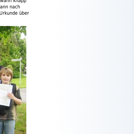
gewann knapp
wann nach
e Urkunde über