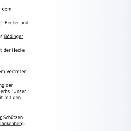
, dem
er Becker und
es
Bödinger
t der Hecke
em Vertreter
ng der
erbs "Unser
it mit den
r
Schützen
Blankenberg
.