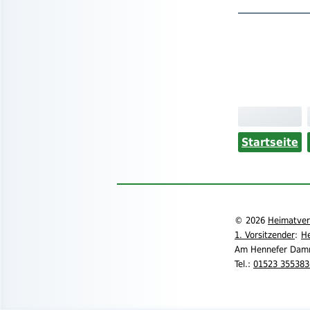
Startseite
©
2026
Heimatvere
1. Vorsitzender
:
He
Am Hennefer Dam
Tel.
:
01523 355383