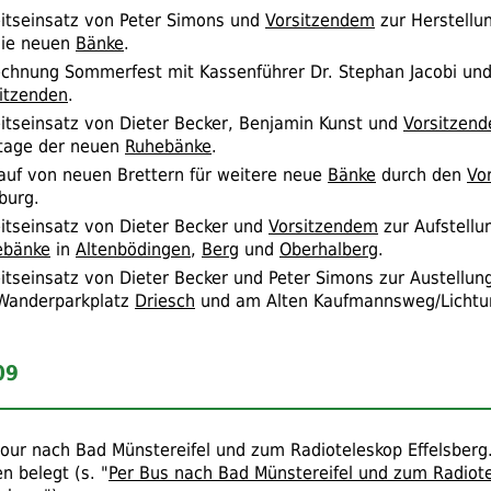
itseinsatz von Peter Simons und
Vorsitzendem
zur Herstellu
die neuen
Bänke
.
echnung Sommerfest mit Kassenführer
Dr.
Stephan Jacobi un
itzenden
.
itseinsatz von Dieter Becker, Benjamin Kunst und
Vorsitzen
tage der neuen
Ruhebänke
.
auf von neuen Brettern für weitere neue
Bänke
durch den
Vo
burg.
itseinsatz von Dieter Becker und
Vorsitzendem
zur Aufstellu
ebänke
in
Altenbödingen
,
Berg
und
Oberhalberg
.
itseinsatz von Dieter Becker und Peter Simons zur Austellu
Wanderparkplatz
Driesch
und am Alten Kaufmannsweg/Lichtu
09
our nach Bad Münstereifel und zum Radioteleskop Effelsberg.
n belegt (
s.
"
Per Bus nach Bad Münstereifel und zum Radiot