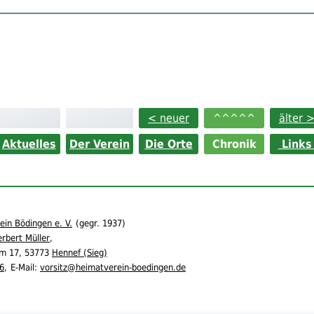
< neuer
^^^^^
älter 
Aktuelles
Der Verein
Die Orte
Chronik
Link
in Bödingen e. V.
(
gegr.
1937)
rbert Müller
,
m 17,
53773
Hennef (Sieg)
6
,
E-Mail:
vorsitz@heimatverein-boedingen.de