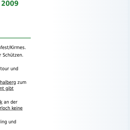
l 2009
nfest/Kirmes.
r Schützen.
stour und
halberg
zum
t gibt
k
an der
loch keine
ling und