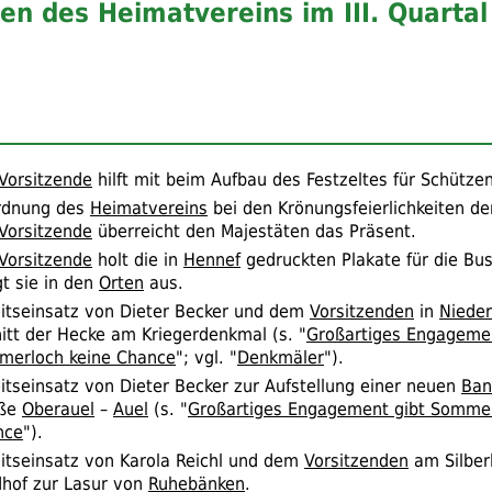
ten des Heimatvereins im III. Quarta
Vorsitzende
hilft mit beim Aufbau des Festzeltes für Schütze
rdnung des
Heimatvereins
bei den Krönungsfeierlichkeiten de
Vorsitzende
überreicht den Majestäten das Präsent.
Vorsitzende
holt die in
Hennef
gedruckten Plakate für die Bu
t sie in den
Orten
aus.
itseinsatz von Dieter Becker und dem
Vorsitzenden
in
Nieder
itt der Hecke am Kriegerdenkmal (
s.
"
Großartiges Engagemen
merloch keine Chance
";
vgl.
"
Denkmäler
").
itseinsatz von Dieter Becker zur Aufstellung einer neuen
Ban
aße
Oberauel
–
Auel
(
s.
"
Großartiges Engagement gibt Sommer
nce
").
itseinsatz von Karola Reichl und dem
Vorsitzenden
am Silber
dhof zur Lasur von
Ruhebänken
.