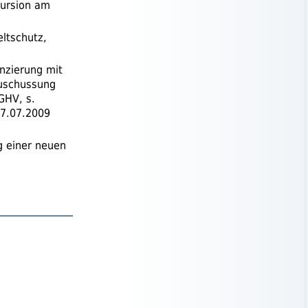
kursion am
ltschutz,
nzierung mit
zuschussung
GHV
,
s.
07.07.2009
g einer neuen