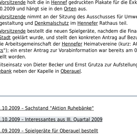
Vorsitzende
holt die in
Hennef
gedruckten Plakate für die Ex
0.2009 und hängt sie in den
Orten
aus.
Vorsitzende
nimmt an der Sitzung des Ausschusses für Umwe
gestaltung und
Denkmalschutz
im
Hennefer
Rathaus teil.
Vorsitzende
bestellt die neuen Spielgeräte, nachdem die Fina
Stadt
geklärt wurde, und stellt den konkreten Antrag auf Be
ie Arbeitsgemeinschaft der
Hennefer
Heimatvereine (kurz:
A
ks
"); ein erster Antrag zur Vorabinformation war bereits am 
ellt worden.
itseinsatz von Dieter Becker und Ernst Grutza zur Aufstellun
ebank
neben der Kapelle in
Oberauel
.
.10.2009 – Sachstand "Aktion Ruhebänke"
.10.2009 – Interessantes aus III. Quartal 2009
.09.2009 – Spielgeräte für Oberauel bestellt