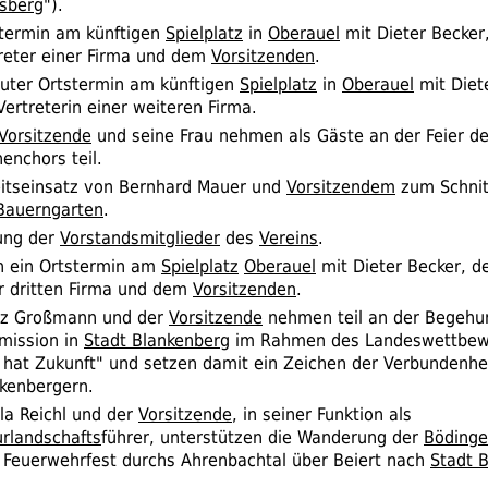
lsberg
").
termin am künftigen
Spielplatz
in
Oberauel
mit Dieter Becker
reter einer Firma und dem
Vorsitzenden
.
uter Ortstermin am künftigen
Spielplatz
in
Oberauel
mit Diet
Vertreterin einer weiteren Firma.
Vorsitzende
und seine Frau nehmen als Gäste an der Feier d
henchors teil.
itseinsatz von Bernhard Mauer und
Vorsitzendem
zum Schnit
Bauerngarten
.
ung der
Vorstandsmitglieder
des
Vereins
.
 ein Ortstermin am
Spielplatz
Oberauel
mit Dieter Becker, d
r dritten Firma und dem
Vorsitzenden
.
nz Großmann und der
Vorsitzende
nehmen teil an der Begehu
mission in
Stadt Blankenberg
im Rahmen des Landeswettbew
hat Zukunft" und setzen damit ein Zeichen der Verbundenhe
kenbergern.
la Reichl und der
Vorsitzende
, in seiner Funktion als
urlandschafts
führer, unterstützen die Wanderung der
Bödinge
Feuerwehrfest durchs Ahrenbachtal über Beiert nach
Stadt 