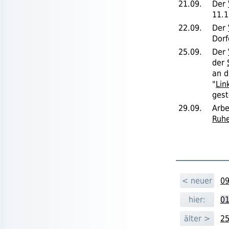
21.09.
Der
11.1
22.09.
Der
Dorf
25.09.
Der
der
an d
"
Lin
gest
29.09.
Arbe
Ruh
< neuer
09
hier:
01
älter >
25