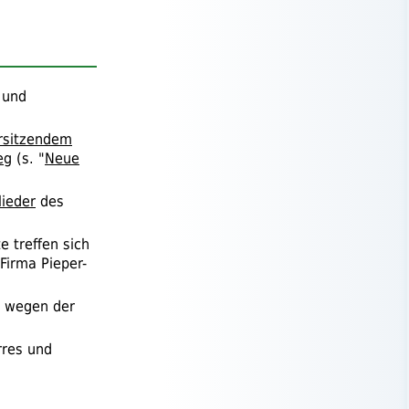
 und
rsitzendem
eg
(
s.
"
Neue
lieder
des
e treffen sich
 Firma Pieper-
wegen der
rres und