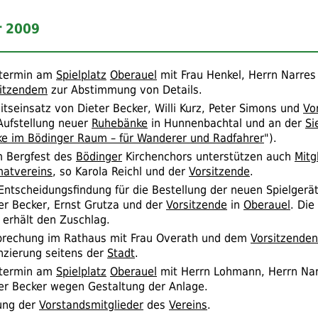
 2009
stermin am
Spielplatz
Oberauel
mit Frau Henkel, Herrn Narres
sitzendem
zur Abstimmung von Details.
itseinsatz von Dieter Becker, Willi Kurz, Peter Simons und
Vo
Aufstellung neuer
Ruhebänke
in Hunnenbachtal und an der
Si
e im Bödinger Raum – für Wanderer und Radfahrer
").
 Bergfest des
Bödinger
Kirchenchors unterstützen auch
Mitg
atvereins
, so Karola Reichl und der
Vorsitzende
.
Entscheidungsfindung für die Bestellung der neuen Spielgerät
er Becker, Ernst Grutza und der
Vorsitzende
in
Oberauel
. Die
 erhält den Zuschlag.
rechung im Rathaus mit Frau Overath und dem
Vorsitzenden
nzierung seitens der
Stadt
.
stermin am
Spielplatz
Oberauel
mit Herrn Lohmann, Herrn Na
er Becker wegen Gestaltung der Anlage.
ung der
Vorstandsmitglieder
des
Vereins
.