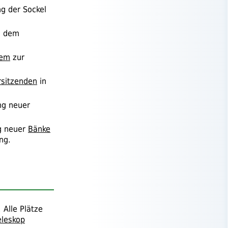
ng der Sockel
d dem
dem
zur
rsitzenden
in
ng neuer
ng neuer
Bänke
ng.
 Alle Plätze
eleskop