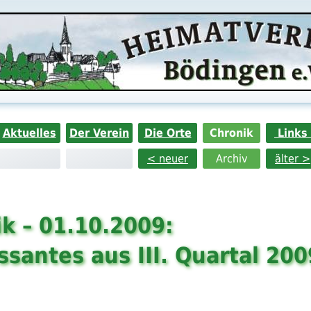
Aktuelles
Der Verein
Die Orte
Chronik
Links
< neuer
Archiv
älter >
k – 01.10.2009:
ssantes aus III. Quartal 200