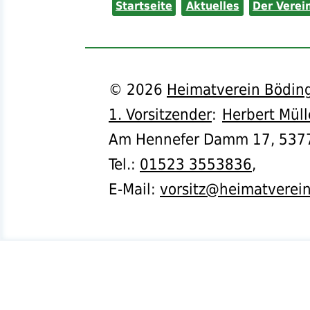
Startseite
Aktuelles
Der Verei
©
2026
Heimatverein Böding
1. Vorsitzender
:
Herbert Müll
Am Hennefer Damm 17,
537
Tel.
:
01523 3553836
,
E-Mail:
vorsitz@heimatverei