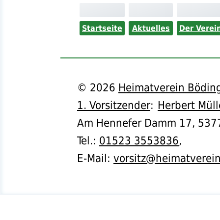
Startseite
Aktuelles
Der Verei
©
2026
Heimatverein Böding
1. Vorsitzender
:
Herbert Müll
Am Hennefer Damm 17,
537
Tel.
:
01523 3553836
,
E-Mail:
vorsitz@heimatverei