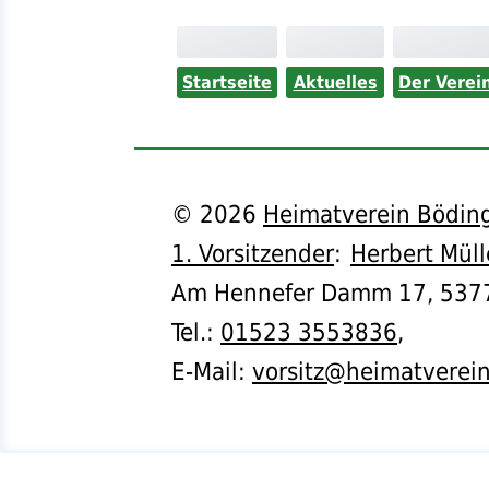
Startseite
Aktuelles
Der Verei
©
2026
Heimatverein Böding
1. Vorsitzender
:
Herbert Müll
Am Hennefer Damm 17,
537
Tel.
:
01523 3553836
,
E-Mail:
vorsitz@heimatverei