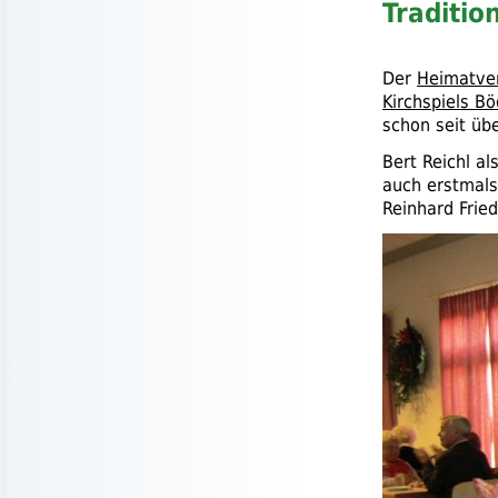
Traditio
Der
Heimatve
Kirchspiels B
schon seit übe
Bert Reichl al
auch erstmals
Reinhard Frie