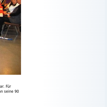
r. Für
nn seine 90