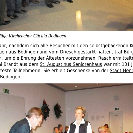
tige Kirchenchor Cäcilia Bödingen.
hr, nachdem sich alle Besucher mit den selbstgebackenen 
auen aus
Bödingen
und vom
Driesch
gestärkt hatten, traf Bür
in, um die Ehrung der Ältesten vorzunehmen. Rasch ermittelte
ni Brandt aus dem
St. Augustinus Seniorenhaus
war mit 101 J
lteste Teilnehmerin. Sie erhielt Geschenke von der
Stadt Hen
 Bödingen
.