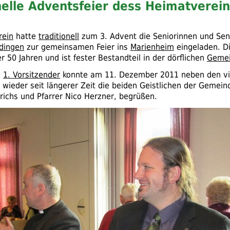
nelle Adventsfeier dess Heimatverei
rein
hatte
traditionell
zum 3. Advent die Seniorinnen und Sen
ödingen
zur gemeinsamen Feier ins
Marienheim
eingeladen. D
r 50 Jahren und ist fester Bestandteil in der dörflichen
Gemei
s
1. Vorsitzender
konnte am 11. Dezember 2011 neben den vi
 wieder seit längerer Zeit die beiden Geistlichen der Gemein
drichs und Pfarrer Nico Herzner, begrüßen.