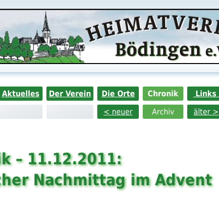
Aktuelles
Der Verein
Die Orte
Chronik
Links
< neuer
Archiv
älter >
k – 11.12.2011:
icher Nachmittag im Advent