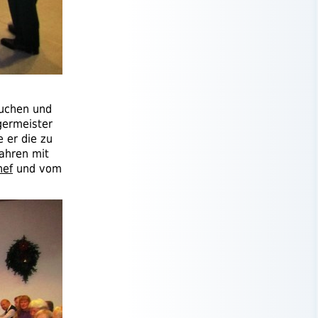
Kuchen und
germeister
 er die zu
ahren mit
nef
und vom