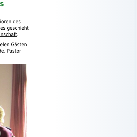
ns
ioren des
ies geschieht
nschaft
.
elen Gästen
de, Pastor