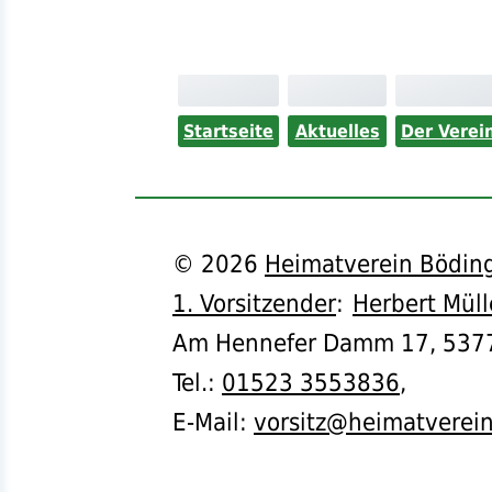
Startseite
Aktuelles
Der Verei
©
2026
Heimatverein Böding
1. Vorsitzender
:
Herbert Müll
Am Hennefer Damm 17,
537
Tel.
:
01523 3553836
,
E-Mail:
vorsitz@heimatverei