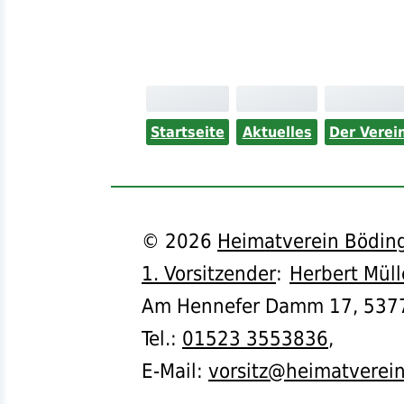
Startseite
Aktuelles
Der Verei
©
2026
Heimatverein Böding
1. Vorsitzender
:
Herbert Müll
Am Hennefer Damm 17,
537
Tel.
:
01523 3553836
,
E-Mail:
vorsitz@heimatverei