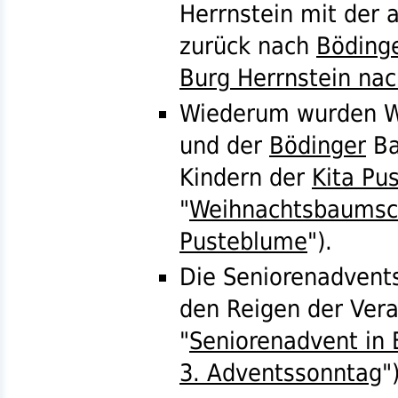
Herrnstein mit der
zurück nach
Böding
Burg Herrnstein na
Wiederum wurden W
und der
Bödinger
Ba
Kindern der
Kita Pu
"
Weihnachtsbaumsc
Pusteblume
").
Die Seniorenadvents
den Reigen der Vera
"
Seniorenadvent in
3. Adventssonntag
"