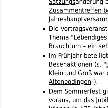
Satzungs
änderung b
Zusammentreffen be
Jahreshauptversam
Die Vortragsveranst
Thema "Lebendige
Brauchtum – ein seh
Im Frühjahr beteilig
Besenaktionen (
s.
"
Klein und Groß war 
Altenbödingen
").
Dem Sommerfest gin
voraus, um das Jubi