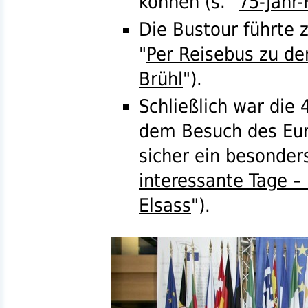
können (
s.
"
75-Jahr
Die Bustour führte 
"
Per Reisebus zu de
Brühl
").
Schließlich war die 
dem Besuch des Eur
sicher ein besonder
interessante Tage –
Elsass
").