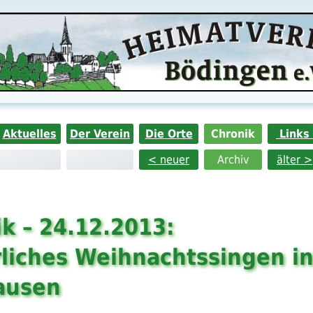
Aktuelles
Der Verein
Die Orte
Chronik
Links
< neuer
Archiv
älter >
k – 24.12.2013:
rliches Weihnachtssingen i
ausen