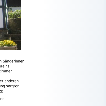
on Sängerinnen
reins
stimmen.
der anderen
ung sorgten
en
.
öne