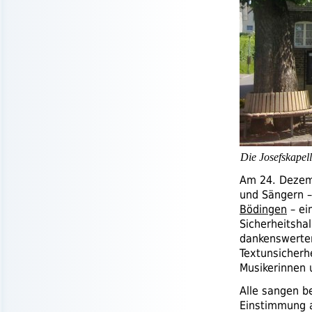
Die Josefskapel
Am 24. Dezemb
und Sängern –
Bödingen
– ei
Sicherheitsha
dankenswerter
Textunsicherh
Musikerinnen
Alle sangen b
Einstimmung a