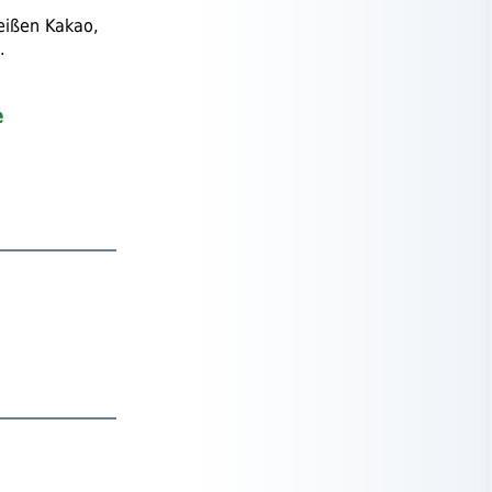
eißen Kakao,
.
e