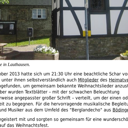
le in Lauthausen.
er 2013 hatte sich um 21:30 Uhr eine beachtliche Schar v
 unter ihnen selbstverständlich auch
Mitglieder
des
Heimatve
ngefunden, um gemeinsam bekannte Weihnachtslieder anzu
lber wurden Textblätter – mit der schwachen Beleuchtung
weise angepasster großer Schrift – verteilt, um der einen o
eit zu begegnen. Für die hervorragende musikalische Begleit
 und Musiker aus dem Umfeld des "Berglandecho" aus
Böding
egeistert mit und sorgten so gemeinsam für eine wundersch
uf das Weihnachtsfest.