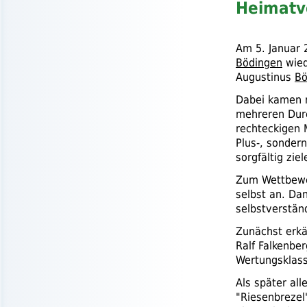
Heimatve
Am 5. Januar 
Bödingen
wied
Augustinus
Bö
Dabei kamen n
mehreren Dur
rechteckigen M
Plus-, sonder
sorgfältig ziel
Zum Wettbewer
selbst an. Da
selbstverständ
Zunächst erkä
Ralf Falkenber
Wertungsklass
Als später al
"Riesenbrezel