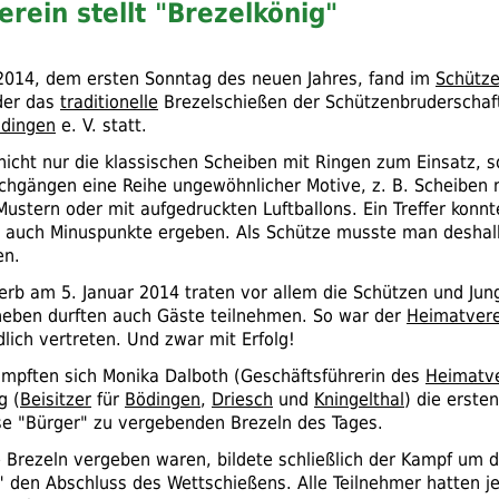
rein stellt "Brezelkönig"
2014, dem ersten Sonntag des neuen Jahres, fand im
Schütz
er das
traditionelle
Brezelschießen der Schützenbruderscha
dingen
e. V.
statt.
icht nur die klassischen Scheiben mit Ringen zum Einsatz, s
chgängen eine Reihe ungewöhnlicher Motive,
z. B.
Scheiben 
ustern oder mit aufgedruckten Luftballons. Ein Treffer konnt
n auch Minuspunkte ergeben. Als Schütze musste man desha
en.
b am 5. Januar 2014 traten vor allem die Schützen und Jun
neben durften auch Gäste teilnehmen. So war der
Heimatvere
lich vertreten. Und zwar mit Erfolg!
mpften sich Monika Dalboth (Geschäftsführerin des
Heimatve
g (
Beisitzer
für
Bödingen
,
Driesch
und
Kningelthal
) die ersten
e "Bürger" zu vergebenden Brezeln des Tages.
le Brezeln vergeben waren, bildete schließlich der Kampf um d
" den Abschluss des Wettschießens. Alle Teilnehmer hatten je