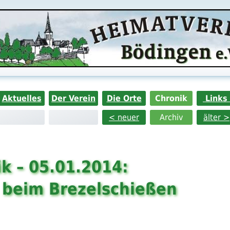
Aktuelles
Der Verein
Die Orte
Chronik
Links
< neuer
Archiv
älter >
k – 05.01.2014:
 beim Brezelschießen