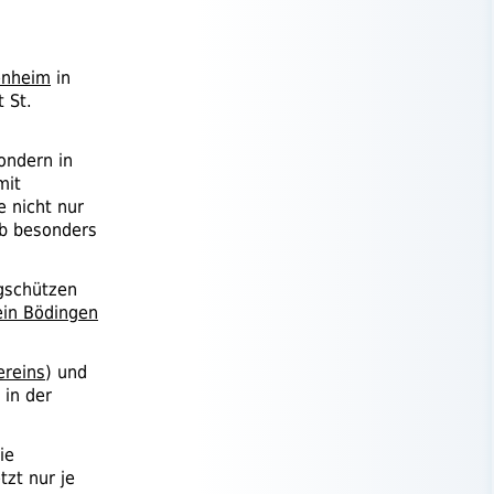
enheim
in
ft
St.
ondern in
mit
e nicht nur
lb besonders
gschützen
in Bödingen
reins
) und
 in der
ie
tzt nur je