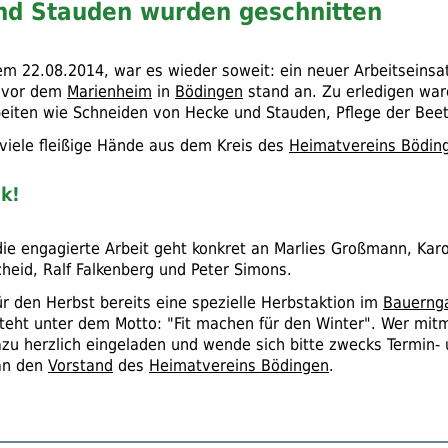
nd Stauden wurden geschnitten
em 22.08.2014, war es wieder soweit: ein neuer Arbeitseins
vor dem
Marienheim
in
Bödingen
stand an. Zu erledigen war
beiten wie Schneiden von Hecke und Stauden, Pflege der Bee
viele fleißige Hände aus dem Kreis des
Heimatvereins Bödin
k!
die engagierte Arbeit geht konkret an Marlies Großmann, Karo
cheid, Ralf Falkenberg und Peter Simons.
ür den Herbst bereits eine spezielle Herbstaktion im
Bauerng
steht unter dem Motto: "Fit machen für den Winter". Wer mi
azu herzlich eingeladen und wende sich bitte zwecks Termin- 
an den
Vorstand
des
Heimatvereins Bödingen
.