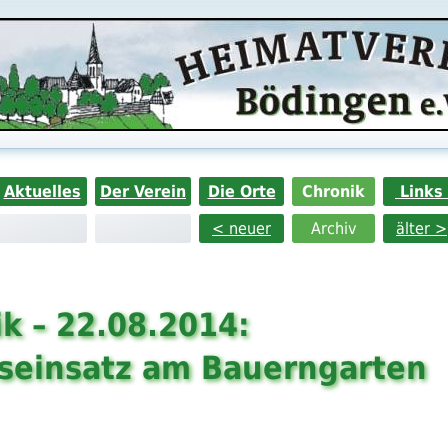
Aktuelles
Der Verein
Die Orte
Chronik
Links
< neuer
Archiv
älter >
k – 22.08.2014:
tseinsatz am Bauerngarten