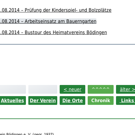
.08.2014 – Prüfung der Kinderspiel- und Bolzplätze
.08.2014 – Arbeitseinsatz am Bauerngarten
.08.2014 – Bustour des Heimatvereins Bödingen
< neuer
^^^^^
älter 
Aktuelles
Der Verein
Die Orte
Chronik
Link
in Bödingen e. V.
(
gegr.
1937)