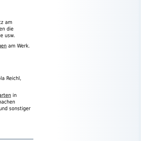
atz am
en die
te
usw.
gen
am Werk.
la Reichl,
arten
in
tmachen
und sonstiger