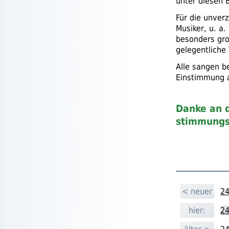
unter diesen 
Für die unver
Musiker,
u. a.
besonders gro
gelegentliche
Alle sangen b
Einstimmung a
Danke an d
stimmungs
< neuer
24
hier:
24