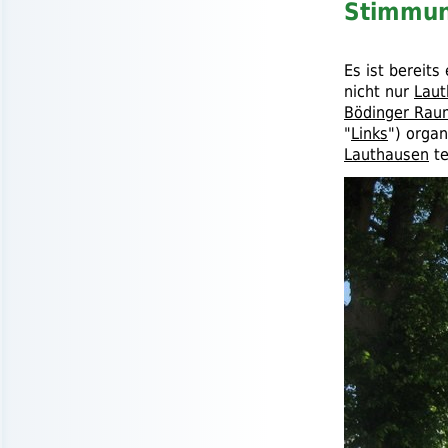
Stimmun
Es ist bereits
nicht nur
Laut
Bödinger Rau
"
Links
") organ
Lauthausen
te