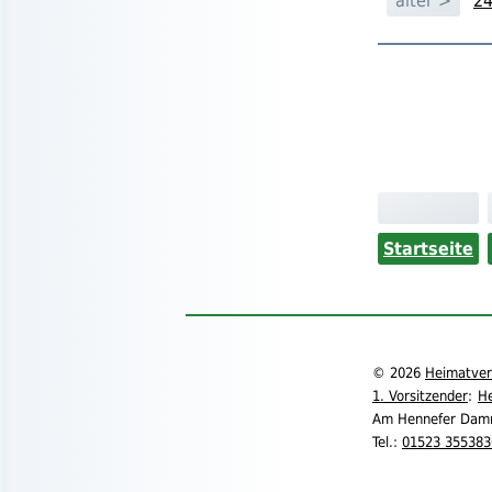
älter >
24
Startseite
©
2026
Heimatvere
1. Vorsitzender
:
He
Am Hennefer Dam
Tel.
:
01523 355383