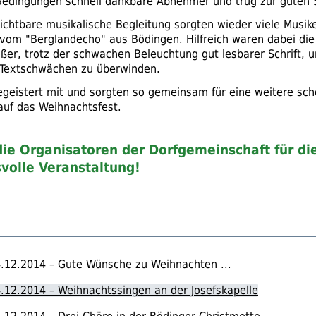
Bedingungen schnell dankbare Abnehmer und trug zur guten 
zichtbare musikalische Begleitung sorgten wieder viele Musik
vom "Berglandecho" aus
Bödingen
. Hilfreich waren dabei die
ßer, trotz der schwachen Beleuchtung gut lesbarer Schrift, 
 Textschwächen zu überwinden.
egeistert mit und sorgten so gemeinsam für eine weitere sc
uf das Weihnachtsfest.
ie Organisatoren der Dorfgemeinschaft für di
volle Veranstaltung!
.12.2014 – Gute Wünsche zu Weihnachten ...
.12.2014 – Weihnachtssingen an der Josefskapelle