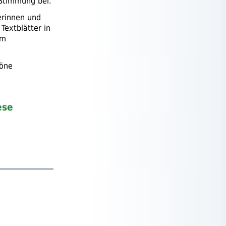
Stimmung bei.
erinnen und
 Textblätter in
um
höne
ese