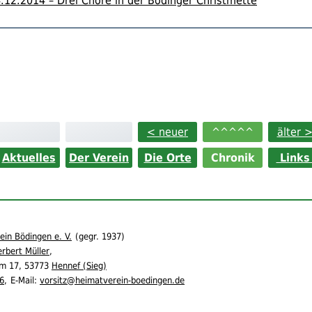
.12.2014 – Drei Chöre in der Bödinger Christmette
< neuer
^^^^^
älter 
Aktuelles
Der Verein
Die Orte
Chronik
Link
in Bödingen e. V.
(
gegr.
1937)
rbert Müller
,
m 17,
53773
Hennef (Sieg)
6
,
E-Mail:
vorsitz@heimatverein-boedingen.de