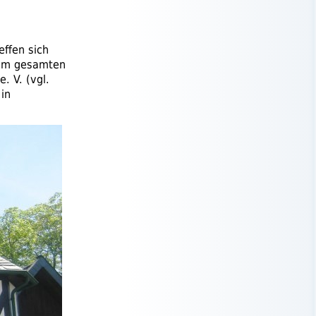
effen sich
dem gesamten
e. V.
(
vgl.
 in