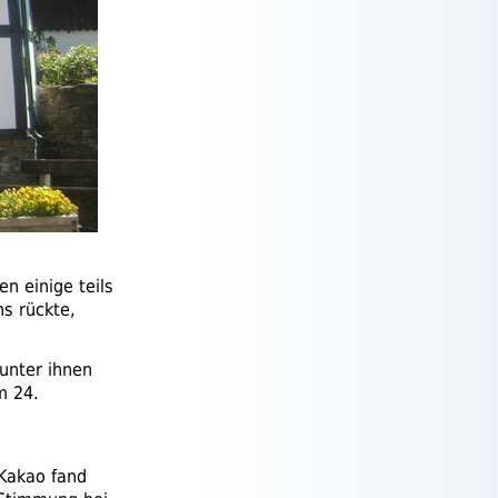
n einige teils
s rückte,
unter ihnen
m 24.
Kakao fand