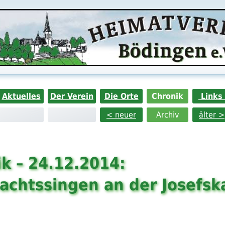
Aktuelles
Der Verein
Die Orte
Chronik
Links
< neuer
Archiv
älter >
k – 24.12.2014:
achtssingen an der Josefsk