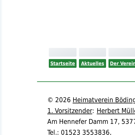
Startseite
Aktuelles
Der Verei
©
2026
Heimatverein Böding
1. Vorsitzender
:
Herbert Müll
Am Hennefer Damm 17,
537
Tel.
:
01523 3553836
,