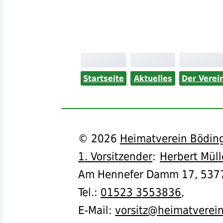
Startseite
Aktuelles
Der Verei
©
2026
Heimatverein Böding
1. Vorsitzender
:
Herbert Müll
Am Hennefer Damm 17,
537
Tel.
:
01523 3553836
,
E-Mail:
vorsitz@heimatverei