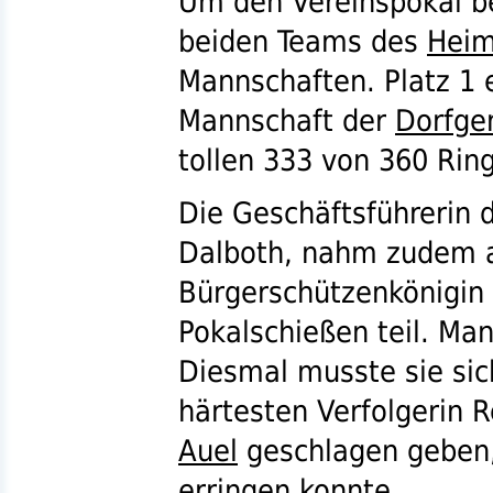
Um den Vereinspokal b
beiden Teams des
Heim
Mannschaften. Platz 1 e
Mannschaft der
Dorfge
tollen 333 von 360 Rin
Die Geschäftsführerin 
Dalboth, nahm zudem 
Bürgerschützenkönigin 
Pokalschießen teil. Ma
Diesmal musste sie sic
härtesten Verfolgerin 
Auel
geschlagen geben,
erringen konnte.