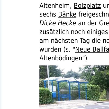
Altenheim,
Bolzplatz
un
sechs
Bänke
freigeschn
Dicke Hecke
an der Gr
zusätzlich noch einiges
am nächsten Tag die n
wurden (
s.
"
Neue Ballf
Altenbödingen
").