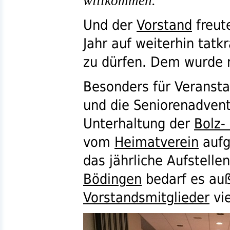
willkommen.
Und der
Vorstand
freut
Jahr auf weiterhin tatk
zu dürfen. Dem wurde n
Besonders für Veranst
und die Seniorenadvents
Unterhaltung der
Bolz-
vom
Heimatverein
aufg
das jährliche Aufstell
Bödingen
bedarf es auß
Vorstandsmitglieder
vie