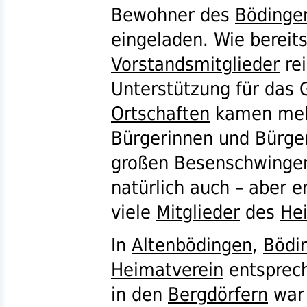
Bewohner des
Bödinge
eingeladen. Wie bereits
Vorstandsmitglieder
rei
Unterstützung für das 
Ortschaften
kamen meh
Bürgerinnen und Bürg
großen Besenschwinge
natürlich auch – aber e
viele
Mitglieder
des
He
In
Altenbödingen
,
Bödi
Heimatverein
entsprec
in den
Bergdörfern
war 