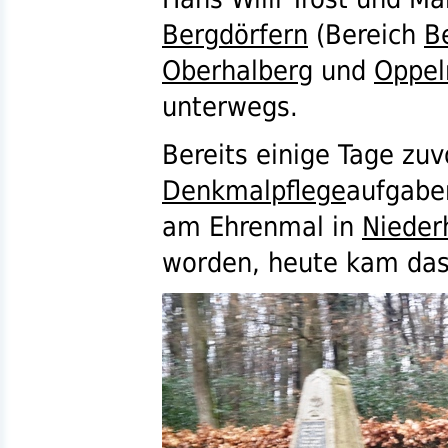
Bergdörfern
(Bereich
B
Oberhalberg
und
Oppel
unterwegs.
Bereits einige Tage zu
Denkmalpflege
aufgabe
am Ehrenmal in
Nieder
worden, heute kam da