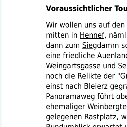
Voraussichtlicher To
Wir wollen uns auf den
mitten in
Hennef
, näml
dann zum
Sieg
damm sow
eine friedliche Auenlan
Weingartsgasse und Sel
noch die Relikte der "G
einst nach Bleierz geg
Panoramaweg führt obe
ehemaliger Weinbergte
gelegenen Rastplatz, w
Rundumblick erwartet u