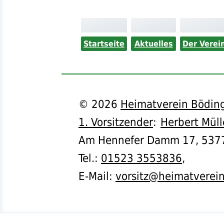
Startseite
Aktuelles
Der Verei
©
2026
Heimatverein Böding
1. Vorsitzender
:
Herbert Müll
Am Hennefer Damm 17,
537
Tel.
:
01523 3553836
,
E-Mail:
vorsitz@heimatverei