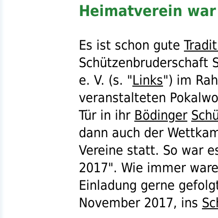
Heimatverein war 
Es ist schon gute
Tradit
Schützenbruderschaft
S
e. V.
(
s.
"
Links
") im Rah
veranstalteten Pokalw
Tür in ihr
Bödinger
Sch
dann auch der Wettka
Vereine statt. So war 
2017". Wie immer waren
Einladung gerne gefol
November 2017, ins
Sc