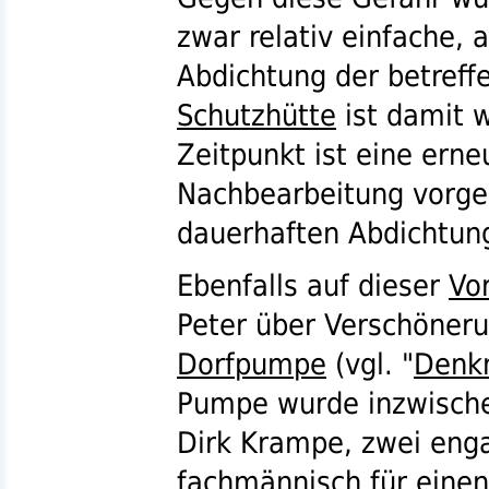
zwar relativ einfache,
Abdichtung der betreff
Schutzhütte
ist damit w
Zeitpunkt ist eine ern
Nachbearbeitung vorge
dauerhaften Abdichtung
Ebenfalls auf dieser
Vo
Peter über Verschöner
Dorfpumpe
(
vgl.
"
Denk
Pumpe wurde inzwische
Dirk Krampe, zwei eng
fachmännisch für einen