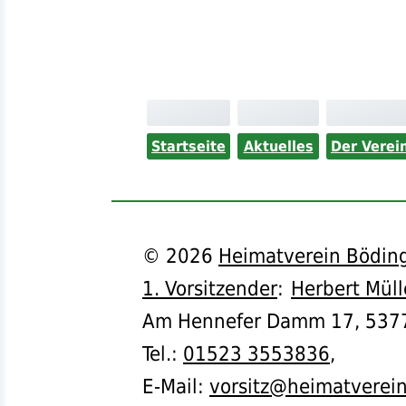
Startseite
Aktuelles
Der Verei
©
2026
Heimatverein Böding
1. Vorsitzender
:
Herbert Müll
Am Hennefer Damm 17,
537
Tel.
:
01523 3553836
,
E-Mail:
vorsitz@heimatverei