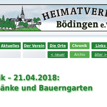
Aktuelles
Der Verein
Die Orte
Chronik
Links
< neuer
Archiv
älter >
k – 21.04.2018:
änke und Bauerngarten