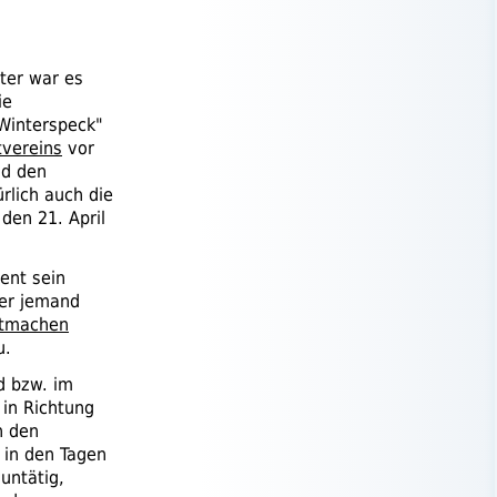
ter war es
ie
Winterspeck"
vereins
vor
nd den
rlich auch die
den 21. April
ent sein
der jemand
tmachen
u.
ld
bzw.
im
in Richtung
n den
 in den Tagen
untätig,