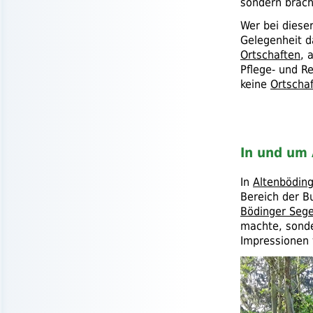
sondern brach
Wer bei diese
Gelegenheit d
Ortschaften
, 
Pflege- und R
keine
Ortschaf
In und um
In
Altenbödin
Bereich der B
Bödinger Sege
machte, sonde
Impressionen