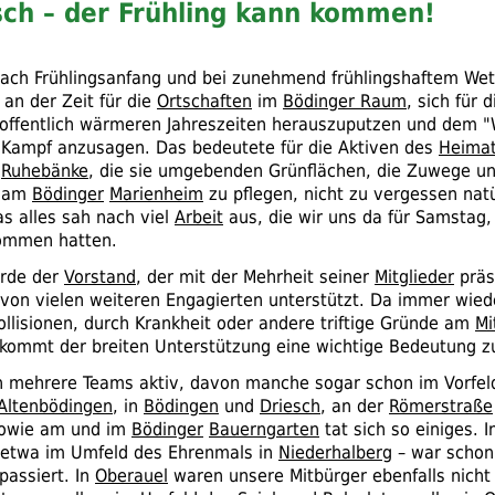
isch – der Frühling kann kommen!
ach Frühlingsanfang und bei zunehmend frühlingshaftem Wet
 an der Zeit für die
Ortschaften
im
Bödinger Raum
, sich für d
ffentlich wärmeren Jahreszeiten herauszuputzen und dem "
 Kampf anzusagen. Das bedeutete für die Aktiven des
Heimat
e
Ruhebänke
, die sie umgebenden Grünflächen, die Zuwege u
am
Bödinger
Marienheim
zu pflegen, nicht zu vergessen natü
as alles sah nach viel
Arbeit
aus, die wir uns da für Samstag, 
ommen hatten.
rde der
Vorstand
, der mit der Mehrheit seiner
Mitglieder
präs
 von vielen weiteren Engagierten unterstützt. Da immer wie
ollisionen, durch Krankheit oder andere triftige Gründe am
Mi
, kommt der breiten Unterstützung eine wichtige Bedeutung z
n mehrere Teams aktiv, davon manche sogar schon im Vorfe
Altenbödingen
, in
Bödingen
und
Driesch
, an der
Römerstraße
owie am und im
Bödinger
Bauerngarten
tat sich so einiges. I
etwa im Umfeld des Ehrenmals in
Niederhalberg
– war schon
passiert. In
Oberauel
waren unsere Mitbürger ebenfalls nicht 