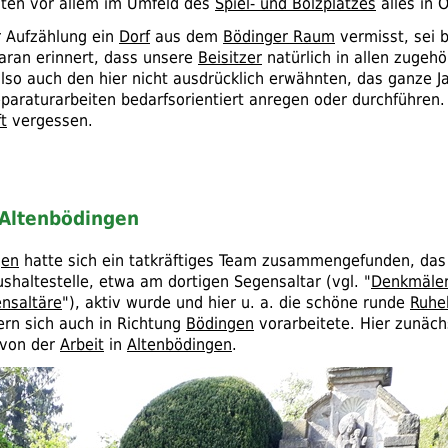
ten vor allem im Umfeld des
Spiel- und Bolzplatzes
alles in 
r Aufzählung ein
Dorf
aus dem
Bödinger Raum
vermisst, sei b
aran erinnert, dass unsere
Beisitzer
natürlich in allen zugehö
also auch den hier nicht ausdrücklich erwähnten, das ganze J
eparaturarbeiten bedarfsorientiert anregen oder durchführen.
t
vergessen.
 Altenbödingen
gen
hatte sich ein tatkräftiges Team zusammengefunden, das 
ushaltestelle, etwa am dortigen Segensaltar (
vgl.
"
Denkmäler
nsaltäre
"), aktiv wurde und hier
u. a.
die schöne runde
Ruhe
rn sich auch in Richtung
Bödingen
vorarbeitete. Hier zunäch
 von der
Arbeit
in
Altenbödingen
.