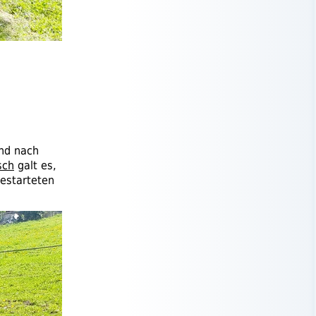
nd nach
sch
galt es,
estarteten