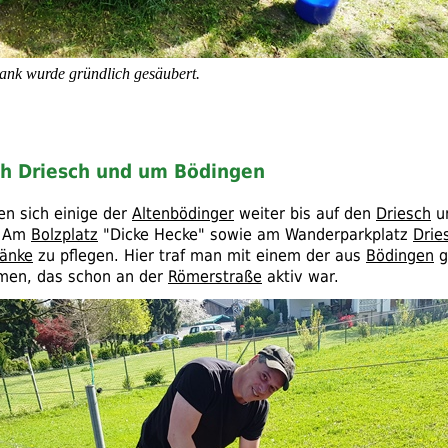
ank wurde gründlich gesäubert.
ch Driesch und um Bödingen
en sich einige der
Altenbödinger
weiter bis auf den
Driesch
u
. Am
Bolzplatz
"Dicke Hecke" sowie am Wanderparkplatz
Drie
änke
zu pflegen. Hier traf man mit einem der aus
Bödingen
g
en, das schon an der
Römerstraße
aktiv war.