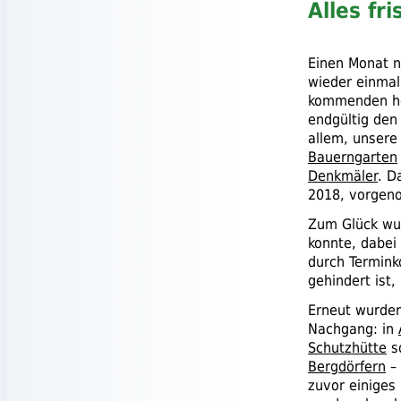
Alles fr
Einen Monat n
wieder einmal
kommenden ho
endgültig den
allem, unser
Bauerngarten
Denkmäler
. D
2018, vorgen
Zum Glück wu
konnte, dabei
durch Termink
gehindert ist
Erneut wurde
Nachgang: in
Schutzhütte
s
Bergdörfern
– 
zuvor einiges 