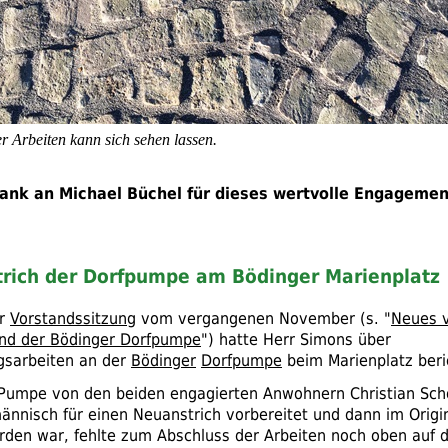
r Arbeiten kann sich sehen lassen.
ank an Michael Büchel für dieses wertvolle Engagemen
trich der Dorfpumpe am Bödinger Marienplatz
er
Vorstandssitzung
vom vergangenen November (
s.
"
Neues 
und der Bödinger Dorfpumpe
") hatte Herr Simons über
gsarbeiten an der
Bödinger
Dorfpumpe
beim Marienplatz beri
umpe von den beiden engagierten Anwohnern Christian Scho
nnisch für einen Neuanstrich vorbereitet und dann im Origi
rden war, fehlte zum Abschluss der Arbeiten noch oben auf 