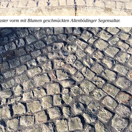
laster vorm mit Blumen geschmückten Altenbödinger Segensaltar.