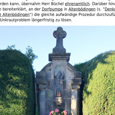
rden kann, übernahm Herr Büchel
ehrenamtlich
. Darüber hin
 bereiterklärt, an der
Dorfpumpe
in
Altenbödingen
(
s.
"
Denk
z Altenbödingen
") die gleiche aufwändige Prozedur durchzuf
Unkrautproblem längerfristig zu lösen.