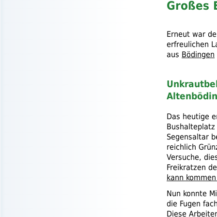
Großes 
Erneut war d
erfreulichen
aus
Bödingen
Unkrautbe
Altenbödi
Das heutige e
Bushalteplatz
Segensaltar be
reichlich Grü
Versuche, die
Freikratzen d
kann kommen
Nun konnte M
die Fugen fac
Diese Arbeite