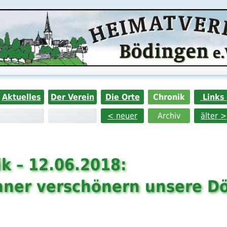
Aktuelles
Der Verein
Die Orte
Chronik
Links
< neuer
Archiv
älter >
k – 12.06.2018:
ner verschönern unsere Dö