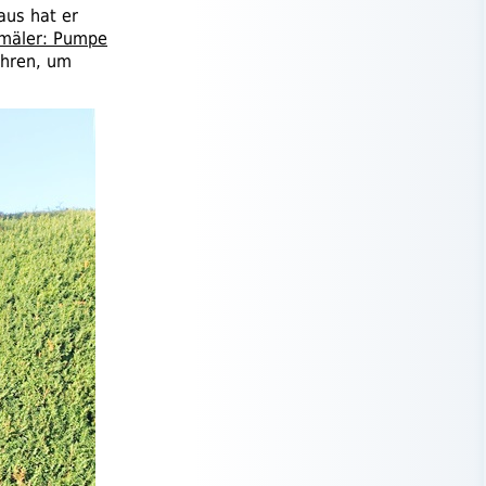
aus hat er
mäler: Pumpe
ühren, um