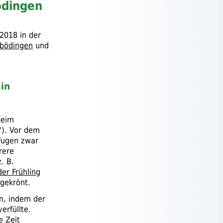
ödingen
 2018 in der
nbödingen
und
in
beim
"). Vor dem
 Fugen zwar
rere
z. B.
der Frühling
gekrönt.
n, indem der
rfüllte.
e Zeit