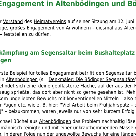
Engagement in Altenbödingen und B
er
Vorstand
des
Heimatvereins
auf seiner Sitzung am 12. Juni
 Lage, großes Engagement von Anwohnern – diesmal aus
Alte
– feststellen zu dürfen.
kämpfung am Segensaltar beim Bushalteplatz 
ngen
rste Beispiel für tolles Engagament betrifft den Segensaltar 
 in
Altenbödingen
(
s.
"
Denkmäler: Die Bödinger Segensaltäre
findet sich eine kleine gepflasterte Fläche, auf der aus den
nzeug sprießte, das dort aber nicht so gerne gesehen ist. Meh
sem ungeliebten Bewuchs mit konventionellen Mitteln – also
er Fugen
etc.
wie
z. B.
hier: "
Viel Arbeit beim Frühjahrsputz – 
!
" – beizukommen, waren jeweils nur von sehr kurzem Erfolg 
ichael Büchel aus
Altenbödingen
das Problem nachhaltig löse
hmännisch reinigte und mit einer unkrauthemmenden Masse ve
n, in deren Folge nun der ungewollte Bewuchs für eine länger