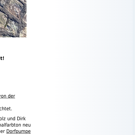
t!
von der
chtet.
lz und Dirk
nalfarbton neu
der
Dorfpumpe