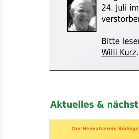
24. Juli i
verstorben
Bitte les
Willi Kurz
.
Aktuelles & nächs
Der Heimatverein Böding