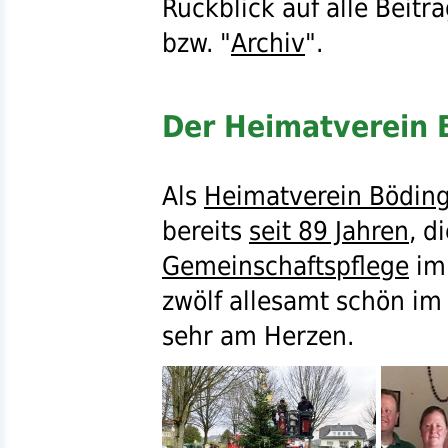
Rückblick auf alle Beitr
bzw.
"
Archiv
".
Der Heimatverein B
Als
Heimatverein Bödin
bereits
seit 89 Jahren
, d
Gemeinschaftspflege
i
zwölf allesamt schön i
sehr am Herzen.