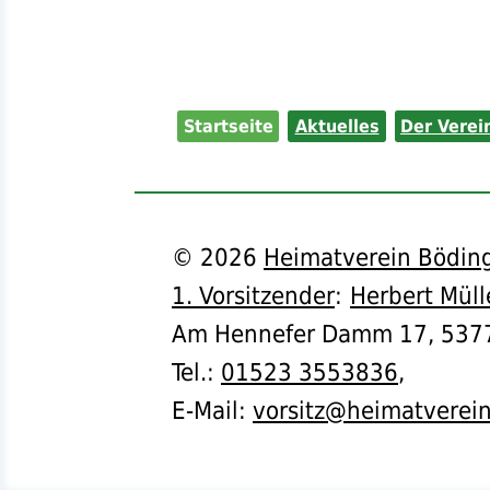
Startseite
Aktuelles
Der Verei
©
2026
Heimatverein Böding
1. Vorsitzender
:
Herbert Müll
Am Hennefer Damm 17,
537
Tel.
:
01523 3553836
,
E-Mail:
vorsitz@heimatverei