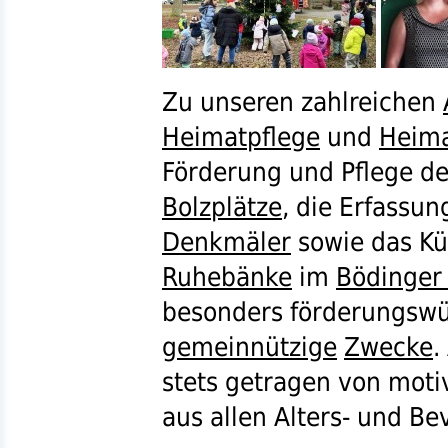
Zu unseren zahlreichen
Heimatpflege
und
Heim
Förderung und Pflege de
Bolzplätze
, die Erfassun
Denkmäler
sowie das K
Ruhebänke
im
Bödinger
besonders förderungswü
gemeinnützige
Zwecke
.
stets getragen von moti
aus allen Alters- und B