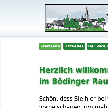
Startseite
Aktuelles
Der Verei
Herzlich willko
im Bödinger Ra
Schön, dass Sie hier be
vorbeischauen, um meh