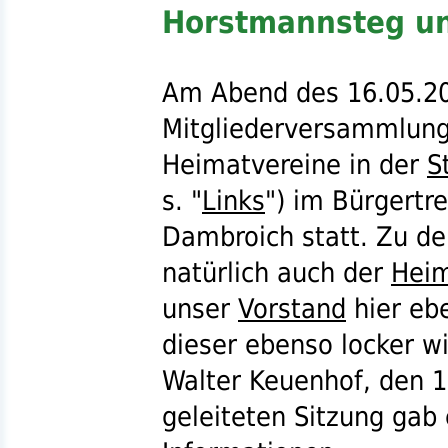
Horstmannsteg un
Am Abend des 16.05.201
Mitgliederversammlung
Heimatvereine in der
S
s.
"
Links
") im Bürgertr
Dambroich statt. Zu de
natürlich auch der
Heim
unser
Vorstand
hier ebe
dieser ebenso locker w
Walter Keuenhof, den 1
geleiteten Sitzung gab 