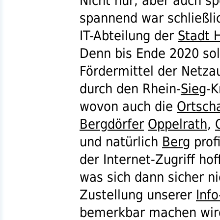
Nicht nur, aber auch sp
spannend war schließlic
IT
-Abteilung der
Stadt 
Denn bis Ende 2020 soll
Fördermittel der Netzau
durch den Rhein-
Sieg
-K
wovon auch die
Ortsch
Bergdörfer
Oppelrath
,
und natürlich
Berg
profi
der Internet-Zugriff hof
was sich dann sicher ni
Zustellung unserer
Info
bemerkbar machen
wir