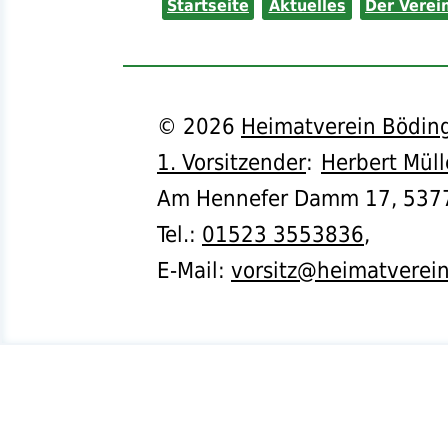
Startseite
Aktuelles
Der Verei
©
2026
Heimatverein Böding
1. Vorsitzender
:
Herbert Müll
Am Hennefer Damm 17,
537
Tel.
:
01523 3553836
,
E-Mail:
vorsitz@heimatverei