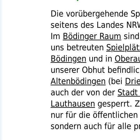
Die vorübergehende Spe
seitens des Landes
NR
Im
Bödinger Raum
sind
uns betreuten
Spielplä
Bödingen
und in
Obera
unserer Obhut befindli
Altenbödingen
(bei
Dri
auch der von der
Stadt
Lauthausen
gesperrt. Z
nur für die öffentliche
sondern auch für alle p