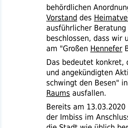
behördlichen Anordnung
Vorstand
des
Heimatve
ausführlicher Beratung
beschlossen, dass wir 
am "Großen
Hennefer
B
Das bedeutet konkret, 
und angekündigten Akt
schwingt den Besen" i
Raums
ausfallen.
Bereits am 13.03.2020
der Imbiss im Anschlus
die
Stadt
wie üblich ber