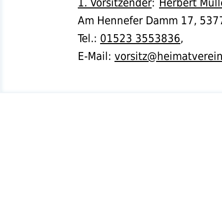
1. Vorsitzender
:
Herbert Müll
Am Hennefer Damm 17,
537
Tel.
:
01523 3553836
,
E-Mail:
vorsitz@heimatverei