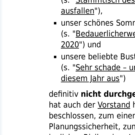
ausfallen
"),
unser schönes Somm
(
s.
"
Bedauerlicherwe
2020
") und
unsere beliebte Bus
(
s.
"
Sehr schade – un
diesem Jahr aus
")
definitiv
nicht durchg
hat auch der
Vorstand
h
beschlossen, zum eine
Planungssicherheit, zu