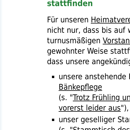
stattfinden
Für unseren
Heimatver
nicht nur, dass bis auf
turnusmäßigen
Vorstan
gewohnter Weise stattf
dass unsere angekünd
unsere anstehende F
Bänkepflege
(
s.
"
Trotz Frühling u
vorerst leider aus
"),
unser geselliger St
(
s.
"
Stammtisch des