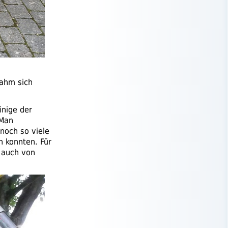
ahm sich
inige der
 Man
noch so viele
 konnten. Für
 auch von