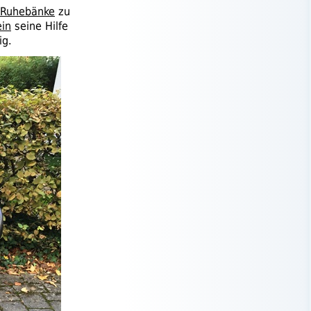
Ruhebänke
zu
in
seine Hilfe
ig.