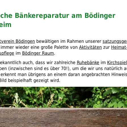
eiche Bänkereparatur am Bödinger
eim
tverein Bödingen
bewältigen im Rahmen unserer
satzungsg
immer wieder eine große Palette von
Aktivitäten
zur
Heimat
spflege
im
Bödinger Raum
.
ekanntlich auch, dass wir zahlreiche
Ruhebänke
im
Kirchspie
aben (inzwischen sind es über 70!), um die wir uns natürlich
erkennt man übrigens an einem daran angebrachten Hinweiss
ild beispielhaft gezeigt wird.