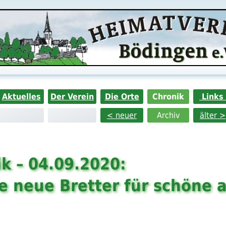
Aktuelles
Der Verein
Die Orte
Chronik
Links
< neuer
Archiv
älter >
k – 04.09.2020:
 neue Bretter für schöne a