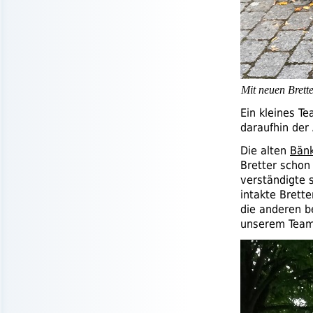
Mit neuen Brette
Ein kleines T
daraufhin der
Die alten
Bän
Bretter schon
verständigte 
intakte Brett
die anderen b
unserem Team