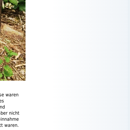
ese waren
es
und
ber nicht
heinnahme
tt waren.