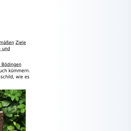
emäßen
Ziele
- und
l Bödingen
 auch kümmern.
child, wie es