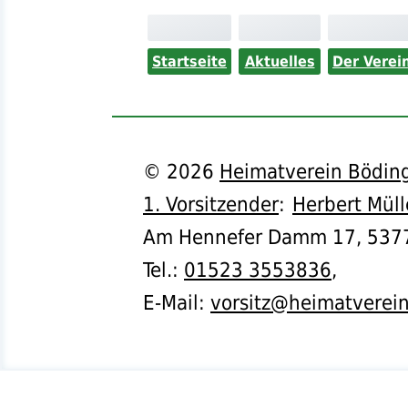
Startseite
Aktuelles
Der Verei
©
2026
Heimatverein Böding
1. Vorsitzender
:
Herbert Müll
Am Hennefer Damm 17,
537
Tel.
:
01523 3553836
,
E-Mail:
vorsitz@heimatverei