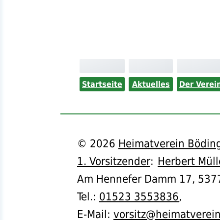
Startseite
Aktuelles
Der Verei
©
2026
Heimatverein Böding
1. Vorsitzender
:
Herbert Müll
Am Hennefer Damm 17,
537
Tel.
:
01523 3553836
,
E-Mail:
vorsitz@heimatverei