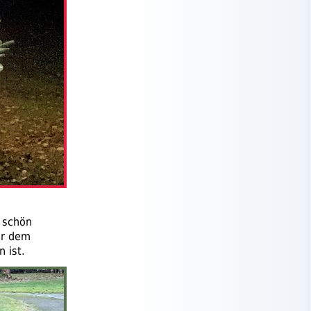
n schön
r dem
 ist.