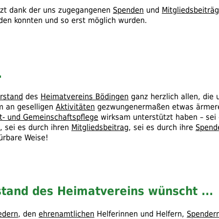
etzt dank der uns zugegangenen
Spenden
und
Mitgliedsbeiträ
rden konnten und so erst möglich wurden.
.
rstand
des
Heimatvereins Bödingen
ganz herzlich allen, die
m an geselligen
Aktivitäten
gezwungenermaßen etwas ärmere
t- und Gemeinschaftspflege
wirksam unterstützt haben – sei
, sei es durch ihren
Mitgliedsbeitrag
, sei es durch ihre
Spend
ürbare Weise!
tand des Heimatvereins wünscht ...
iedern
, den
ehrenamtlichen
Helferinnen und Helfern,
Spender