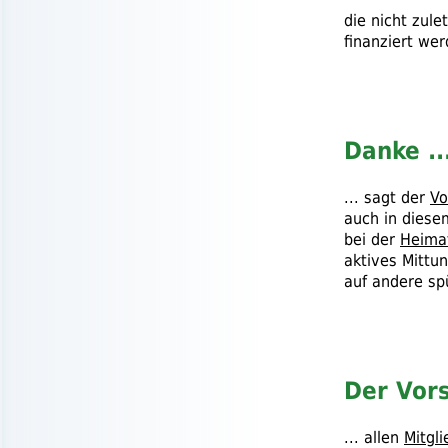
die nicht zul
finanziert we
Danke ..
... sagt der
Vo
auch in diese
bei der
Heima
aktives Mittun
auf andere sp
Der Vors
... allen
Mitgl