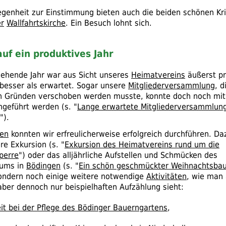
egenheit zur Einstimmung bieten auch die beiden schönen K
r
Wallfahrtskirche
. Ein Besuch lohnt sich.
auf ein produktives Jahr
ehende Jahr war aus Sicht unseres
Heimatvereins
äußerst pr
besser als erwartet. Sogar unsere
Mitgliederversammlung
, 
n Gründen verschoben werden musste, konnte doch noch mi
hgeführt werden (
s.
"
Lange erwartete Mitgliederversammlun
").
ten
konnten wir erfreulicherweise erfolgreich durchführen. D
re Exkursion (
s.
"
Exkursion des Heimatvereins rund um die
perre
") oder das alljährliche Aufstellen und Schmücken des
ums in
Bödingen
(
s.
"
Ein schön geschmückter Weihnachtsbau
sondern noch einige weitere notwendige
Aktivitäten
, wie man 
aber dennoch nur beispielhaften Aufzählung sieht:
eit bei der Pflege des Bödinger Bauerngartens
,