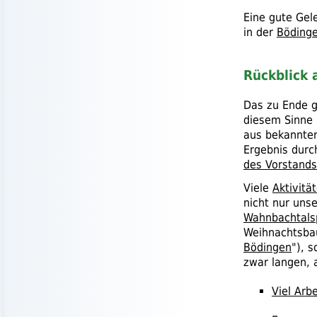
Eine gute Gel
in der
Bödinge
Rückblick 
Das zu Ende g
diesem Sinne 
aus bekannte
Ergebnis durc
des Vorstands
Viele
Aktivitä
nicht nur unse
Wahnbachtals
Weihnachtsba
Bödingen
"), 
zwar langen, 
Viel Arb