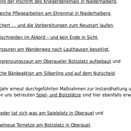
ng der Inschrift des Kriegerdenkmals in Niederhalberg
,
iche Pflegearbeiten am Ehrenmal in Niederhalberg
,
chert ... und die Vorbereitungen zum Neustart laufen
,
ischneiden im Akkord – und kein Ende in Sicht
,
rspuren am Wanderweg nach Lauthausen beseitigt
,
egrenzungszaun am Oberaueler Bolzplatz aufgebaut
und
iche Bänkeaktion am Silberling und auf dem Nutscheid
.
 Jahr erneut durchgeführten Maßnahmen zur Instandhaltung 
on uns betreuten
Spiel- und Bolzplätze
sind hier ebenfalls er
eder tat sich was am Spielplatz in Oberauel
und
elneue Tornetze am Bolzplatz in Oberauel
,