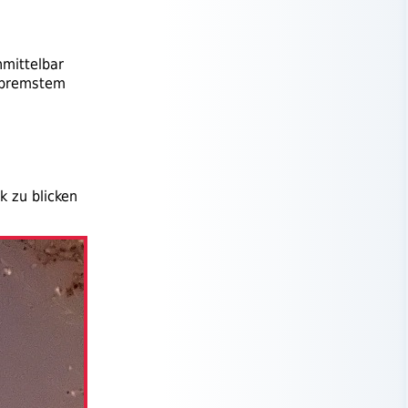
nmittelbar
gebremstem
k zu blicken