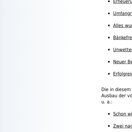
Erneueru
Umfangre
Alles wu
Bänkefre
Unwette
Neuer B
Erfolgre
Die in diesem
Ausbau der v
u. a.
:
Schon wi
Zwei nag