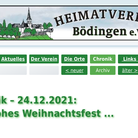
Aktuelles
Der Verein
Die Orte
Chronik
Links
< neuer
Archiv
älter >
k – 24.12.2021:
ohes Weihnachtsfest ...