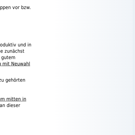
rippen vor
bzw.
oduktiv und in
die zunächst
t gutem
g mit Neuwahl
azu gehörten
m mitten in
an dieser