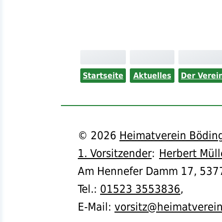
Startseite
Aktuelles
Der Verei
©
2026
Heimatverein Böding
1. Vorsitzender
:
Herbert Müll
Am Hennefer Damm 17,
537
Tel.
:
01523 3553836
,
E-Mail:
vorsitz@heimatverei