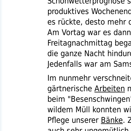
Schönwetterprognose s
produktives Wochenende
es rückte, desto mehr d
Am Vortag war es dann 
Freitagnachmittag bega
die ganze Nacht hindur
Jedenfalls war am Sam
Im nunmehr verschnei
gärtnerische
Arbeiten
n
beim "Besenschwingen"
wildem Müll konnten wi
Pflege unserer
Bänke
. 
auch sehr ungemütlich 