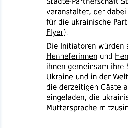
Städte-Partnerschaft
S
veranstaltet, der dabe
für die ukrainische Par
Flyer
).
Die Initiatoren würden 
Henneferinnen
und
Hen
ihnen gemeinsam ihre S
Ukraine und in der Wel
die derzeitigen Gäste a
eingeladen, die ukraini
Muttersprache mitzusi