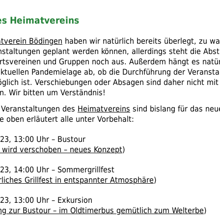
es Heimatvereins
tverein Bödingen
haben wir natürlich bereits überlegt, zu w
nstaltungen geplant werden können, allerdings steht die Ab
rtsvereinen und Gruppen noch aus. Außerdem hängt es natür
aktuellen Pandemielage ab, ob die Durchführung der Veranst
öglich ist. Verschiebungen oder Absagen sind daher nicht mit
n. Wir bitten um Verständnis!
 Veranstaltungen des
Heimatvereins
sind bislang für das neu
 oben erläutert alle unter Vorbehalt:
23, 13:00 Uhr – Bustour
 wird verschoben – neues Konzept
)
23, 14:00 Uhr – Sommergrillfest
iches Grillfest in entspannter Atmosphäre
)
23, 13:00 Uhr – Exkursion
ng zur Bustour – im Oldtimerbus gemütlich zum Welterbe
)