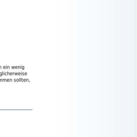
h ein wenig
licherweise
ommen sollten,