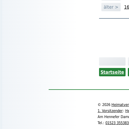
älter >
16
Startseite
©
2026
Heimatvere
1. Vorsitzender
:
He
Am Hennefer Dam
Tel.
:
01523 355383