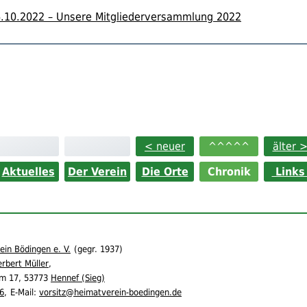
.10.2022 – Unsere Mitgliederversammlung 2022
< neuer
^^^^^
älter 
Aktuelles
Der Verein
Die Orte
Chronik
Link
in Bödingen e. V.
(
gegr.
1937)
rbert Müller
,
m 17,
53773
Hennef (Sieg)
6
,
E-Mail:
vorsitz@heimatverein-boedingen.de