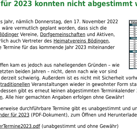
 für 2023 konnten nicht abgestimmt
es Jahr, nämlich Donnerstag, den 17. November 2022
 wäre vermutlich geplant worden, dass sich die
Bödinger
Vereine,
Dorfgemeinschaften
und Aktiven,
rlich auch Vertreter des
Heimatvereins Bödingen
,
ie Termine für das kommende Jahr 2023 miteinander
ffen kam es jedoch aus naheliegenden Gründen – wie
etzten beiden Jahren – nicht, denn nach wie vor sind
 derzeit schwierig. Außerdem ist es nicht mit Sicherheit vor
r
traditionellen
Veranstaltungen wieder in gewohnter Form sta
gedessen gibt es erneut keinen abgestimmten Terminkalender 
m
. Alle hier gemachten Angaben erfolgen ohne Gewähr!
herweise durchführbare Termine gibt es unabgestimmt und un
nder für 2023
(
PDF
-Dokument), zum Öffnen und Herunterlade
erTermine2023.pdf
(unabgestimmt und ohne Gewähr)