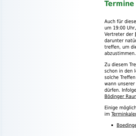
Termine
Auch für dies
um 19:00 Uhr,
Vertreter der
darunter natü
treffen, um d
abzustimmen.
Zu diesem Tre
schon in den l
solche Treffen
wann unsere
dürfen. Infol
Bödinger Rau
Einige möglic
im
Terminkale
Boeding