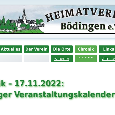
Aktuelles
Der Verein
Die Orte
Chronik
Link
< neuer
^^^^^
älter 
k – 17.11.2022:
ger Veranstaltungskalender