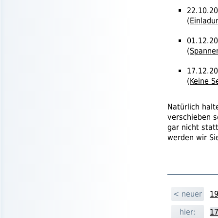
22.10.20
(
Einladu
01.12.2
(
Spanne
17.12.20
(
Keine S
Natürlich hal
verschieben s
gar nicht sta
werden wir Sie
< neuer
19
hier:
17