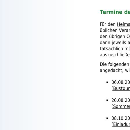
Termine d
Für den
Heima
üblichen Vera
den übrigen O
dann jeweils 
tatsächlich m
auszuschließe
Die folgenden
angedacht, wie
06.08.20
(
Bustour
20.08.20
(
Sommerl
08.10.20
(
Einladu