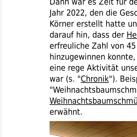
Dann war es Zeit für d
Jahr 2022, den die Ges
Körner erstellt hatte u
darauf hin, dass der
He
erfreuliche Zahl von 4
hinzugewinnen konnte, u
eine rege Aktivität un
war (
s.
"
Chronik
"). Beis
"Weihnachtsbaumschmü
Weihnachtsbaumschmüc
erwähnt.