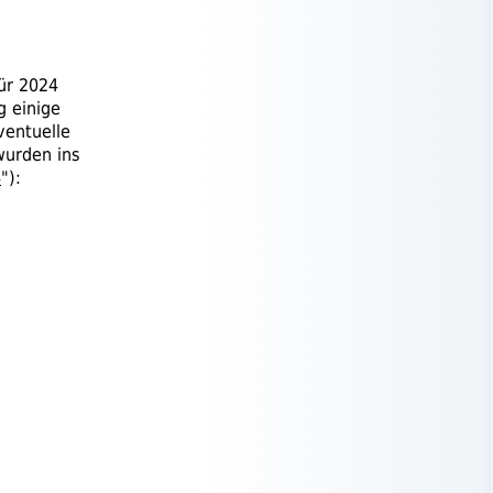
ür 2024
g einige
eventuelle
wurden ins
4
"):