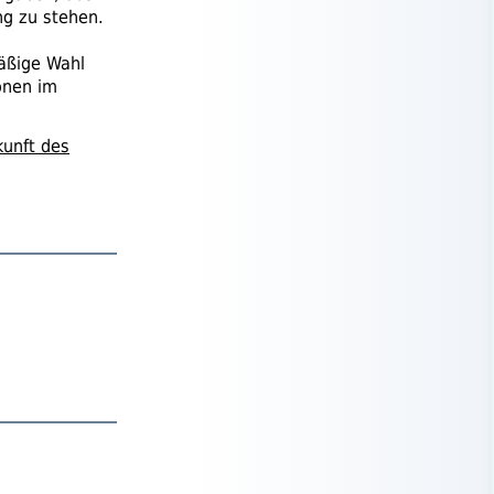
ng zu stehen.
äßige Wahl
onen im
kunft des