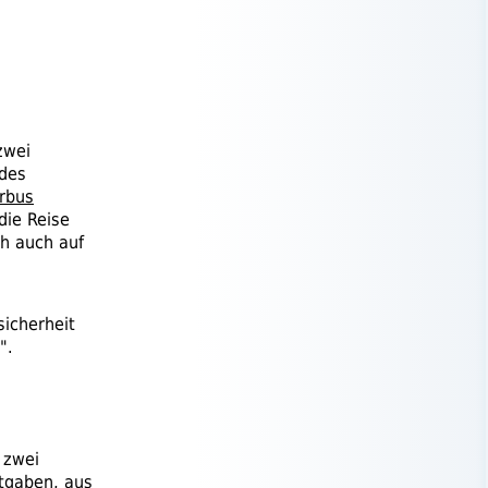
zwei
ides
erbus
die Reise
h auch auf
sicherheit
".
 zwei
gaben, aus