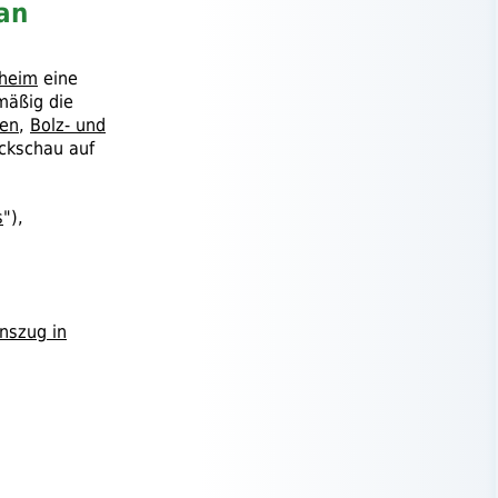
an
heim
eine
mäßig die
ten
,
Bolz- und
ckschau auf
s
"),
inszug in