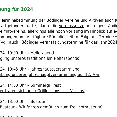
nung für 2024
he Terminabstimmung der
Bödinger
Vereine und Aktiven auch f
stattgefunden hatte, plante die
Vereinsspitze
nun eigenständi
eimatvereins
, allerdings alle noch vorläufig im Hinblick auf 
mmungen und verfügbare Räumlichkeiten. Folgende Termine 
(
vgl.
auch "
Bödinger Veranstaltungstermine für das Jahr 202
24, 19:00 Uhr – Helferabend
gung unseres traditionellen Helferabends
)
24, 10:45 Uhr –
Jahreshauptversammlung
ebung unserer Jahreshauptversammlung auf 12. Mai
)
24, 14:00 Uhr – Sommergrillfest
er trafen sich beim Grillfest unseres Vereins
)
24, 13:00 Uhr – Bustour
Bustour – Wir fahren gemütlich zum Freilichtmuseum
)