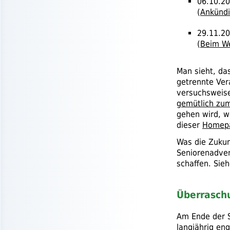
06.10.20
(
Ankündi
29.11.2
(
Beim W
Man sieht, da
getrennte Ver
versuchsweise
gemütlich zu
gehen wird, w
dieser
Homep
Was die Zukun
Seniorenadven
schaffen. Sieh
Überrasch
Am Ende der S
langjährig en