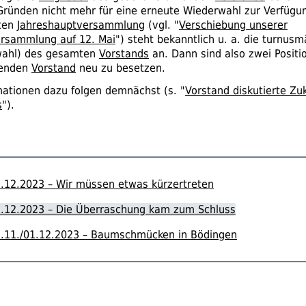
Gründen nicht mehr für eine erneute Wiederwahl zur Verfügu
sten
Jahreshauptversammlung
(
vgl.
"
Verschiebung unserer
ersammlung auf 12. Mai
") steht bekanntlich
u. a.
die turnusm
ahl) des gesamten
Vorstands
an. Dann sind also zwei Positi
renden
Vorstand
neu zu besetzen.
mationen dazu folgen demnächst (
s.
"
Vorstand diskutierte Zu
s
").
.12.2023 – Wir müssen etwas kürzertreten
.12.2023 – Die Überraschung kam zum Schluss
.11./01.12.2023 – Baumschmücken in Bödingen