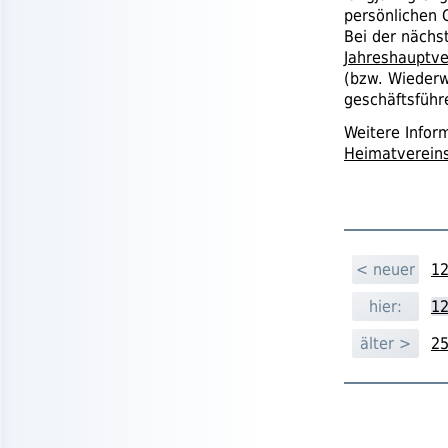
persönlichen 
Bei der näch
Jahreshauptv
(
bzw.
Wiederw
geschäftsfüh
Weitere Infor
Heimatverein
< neuer
12
hier:
12
älter >
25