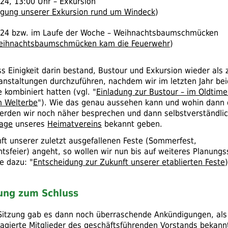
24, 13:00 Uhr – Exkursion
gung unserer Exkursion rund um Windeck
)
024
bzw.
im Laufe der Woche – Weihnachtsbaumschmücken
eihnachtsbaumschmücken kam die Feuerwehr
)
ss Einigkeit darin bestand, Bustour und Exkursion wieder als 
anstaltungen durchzuführen, nachdem wir im letzten Jahr be
 kombiniert hatten (
vgl.
"
Einladung zur Bustour – im Oldtim
m Welterbe
"). Wie das genau aussehen kann und wohin dann 
erden wir noch näher besprechen und dann selbstverständlic
age
unseres
Heimatvereins
bekannt geben.
ft unserer zuletzt ausgefallenen Feste (Sommerfest,
tsfeier) angeht, so wollen wir nun bis auf weiteres Planungs
e dazu: "
Entscheidung zur Zukunft unserer etablierten Feste
)
ung zum Schluss
itzung gab es dann noch überraschende Ankündigungen, als
gagierte
Mitglieder
des geschäftsführenden
Vorstands
bekannt