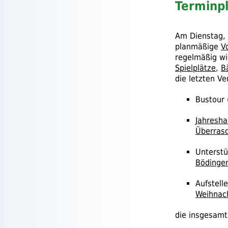
Terminp
Am Dienstag,
planmäßige
V
regelmäßig w
Spielplätze
,
B
die letzten Ve
Bustour 
Jahresh
Überras
Unterst
Bödinge
Aufstel
Weihnac
die insgesamt 