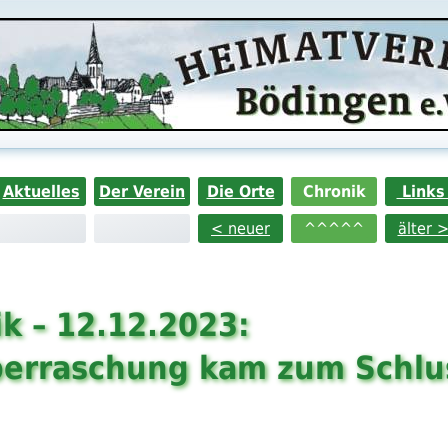
Aktuelles
Der Verein
Die Orte
Chronik
Link
< neuer
^^^^^
älter 
k – 12.12.2023:
berraschung kam zum Schlu