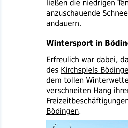
ließen die niedrigen T
anzuschauende Schneel
andauern.
Wintersport in Bödi
Erfreulich war dabei, d
des
Kirchspiels Böding
dem tollen Winterwette
verschneiten Hang ihre
Freizeitbeschäftigunge
Bödingen
.