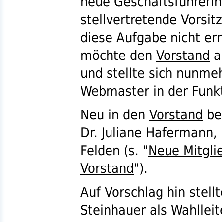
neue Geschäftsführerin
stellvertretende Vorsi
diese Aufgabe nicht er
möchte den
Vorstand
a
und stellte sich nunme
Webmaster in der Funkt
Neu in den
Vorstand
bew
Dr.
Juliane Hafermann, 
Felden (
s.
"
Neue Mitgli
Vorstand
").
Auf Vorschlag hin stell
Steinhauer als Wahllei