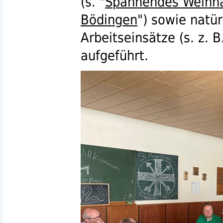
(
s.
"
Spannendes Weihn
Bödingen
") sowie natü
Arbeitseinsätze (
s.
z. B
aufgeführt.