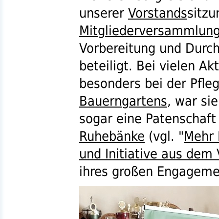
unserer
Vorstands
sitz
Mitgliederversammlun
Vorbereitung und Durch
beteiligt. Bei vielen A
besonders bei der Pfle
Bauerngartens
, war si
sogar eine Patenschaft 
Ruhebänke
(
vgl.
"
Mehr 
und Initiative aus dem
ihres großen Engagemen