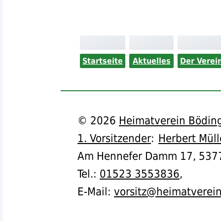
Startseite
Aktuelles
Der Verei
©
2026
Heimatverein Böding
1. Vorsitzender
:
Herbert Müll
Am Hennefer Damm 17,
537
Tel.
:
01523 3553836
,
E-Mail:
vorsitz@heimatverei