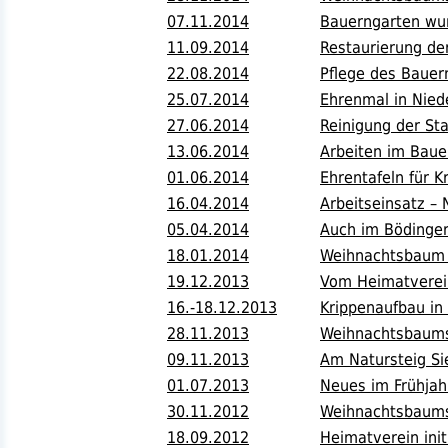
07.11.2014
Bauerngarten wu
11.09.2014
Restaurierung de
22.08.2014
Pflege des Baue
25.07.2014
Ehrenmal in Nied
27.06.2014
Reinigung der St
13.06.2014
Arbeiten im Bau
01.06.2014
Ehrentafeln für K
16.04.2014
Arbeitseinsatz –
05.04.2014
Auch im Bödinge
18.01.2014
Weihnachtsbaum 
19.12.2013
Vom Heimatverein
16.-18.12.2013
Krippenaufbau in 
28.11.2013
Weihnachtsbaums
09.11.2013
Am Natursteig S
01.07.2013
Neues im Frühjahr
30.11.2012
Weihnachtsbaums
18.09.2012
Heimatverein ini