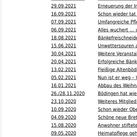
29.09.2021
Erneuerung der I
16.09.2021
Schon wieder tat
07.09.2021
Umfangreiche Pfl
06.09.2021
Alles wuchert ...
18.08.2021
Bänkefreischneide
15.06.2021
Unwetterspuren 
30.04.2021
Weitere Veransta
20.04.2021
Erfolgreiche Bän
13.02.2021
Fleißige Altenbö
05.02.2021
Nun ist er weg –
16.01.2021
Abbau des Weihna
26./28.11.2020
Bödingen hat wi
23.10.2020
Weiteres Mitglie
10.09.2020
Schon wieder Obe
04.09.2020
Schöne neue Bret
15.08.2020
Anwohner stiftet
09.05.2020
Heimatpflege geh