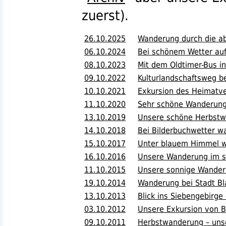
zuerst).
26.10.2025
Wanderung durch die a
06.10.2024
Bei schönem Wetter au
08.10.2023
Mit dem Oldtimer-Bus i
09.10.2022
Kulturlandschaftsweg b
10.10.2021
Exkursion des Heimatve
11.10.2020
Sehr schöne Wanderung
13.10.2019
Unsere schöne Herbstw
14.10.2018
Bei Bilderbuchwetter w
15.10.2017
Unter blauem Himmel w
16.10.2016
Unsere Wanderung im s
11.10.2015
Unsere sonnige Wander
19.10.2014
Wanderung bei Stadt Bl
13.10.2013
Blick ins Siebengebirg
03.10.2012
Unsere Exkursion von B
09.10.2011
Herbstwanderung – uns