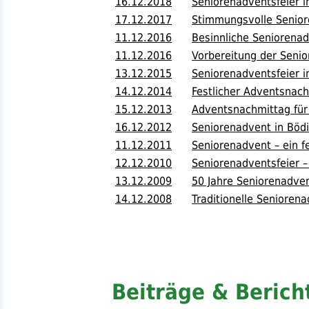
16.12.2018
Seniorenadventsfeier 
17.12.2017
Stimmungsvolle Senior
11.12.2016
Besinnliche Seniorena
11.12.2016
Vorbereitung der Seni
13.12.2015
Seniorenadventsfeier 
14.12.2014
Festlicher Adventsnac
15.12.2013
Adventsnachmittag für
16.12.2012
Seniorenadvent in Böd
11.12.2011
Seniorenadvent – ein f
12.12.2010
Seniorenadventsfeier –
13.12.2009
50 Jahre Seniorenadven
14.12.2008
Traditionelle Senioren
Beiträge & Berich