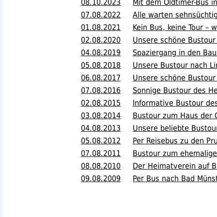
08.10.2023
Mit dem Oldtimer-Bus i
07.08.2022
Alle warten sehnsüchti
01.08.2021
Kein Bus, keine Tour – 
02.08.2020
Unsere schöne Bustour 
04.08.2019
Spaziergang in den Bau
05.08.2018
Unsere Bustour nach Lin
06.08.2017
Unsere schöne Bustour
07.08.2016
Sonnige Bustour des H
02.08.2015
Informative Bustour de
03.08.2014
Bustour zum Haus der 
04.08.2013
Unsere beliebte Bustou
05.08.2012
Per Reisebus zu den Pr
07.08.2011
Bustour zum ehemalige
08.08.2010
Der Heimatverein auf 
09.08.2009
Per Bus nach Bad Münst