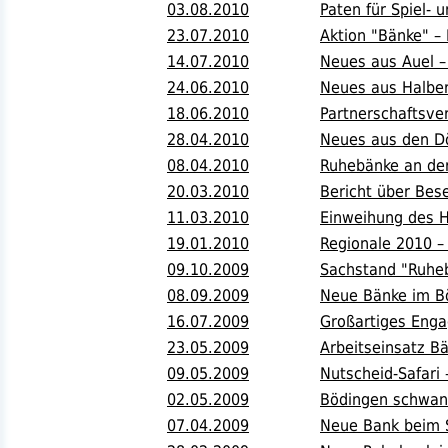
03.08.2010
Paten für Spiel- 
23.07.2010
Aktion "Bänke" –
14.07.2010
Neues aus Auel –
24.06.2010
Neues aus Halbe
18.06.2010
Partnerschaftsve
28.04.2010
Neues aus den Dö
08.04.2010
Ruhebänke an der
20.03.2010
Bericht über Bes
11.03.2010
Einweihung des 
19.01.2010
Regionale 2010 –
09.10.2009
Sachstand "Ruheb
08.09.2009
Neue Bänke im Bö
16.07.2009
Großartiges Eng
23.05.2009
Arbeitseinsatz B
09.05.2009
Nutscheid-Safari
02.05.2009
Bödingen schwan
07.04.2009
Neue Bank beim S