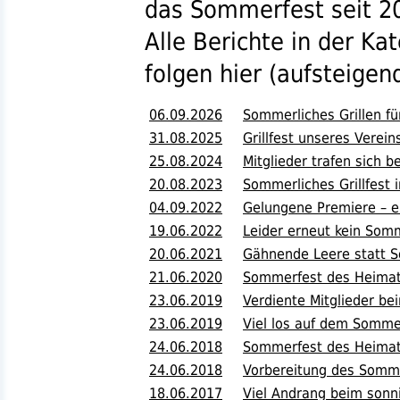
das Sommerfest seit 202
Alle Berichte in der K
folgen hier (aufsteigend
06.09.2026
Sommerliches Grillen fü
31.08.2025
Grillfest unseres Verei
25.08.2024
Mitglieder trafen sich b
20.08.2023
Sommerliches Grillfest
04.09.2022
Gelungene Premiere – er
19.06.2022
Leider erneut kein Som
20.06.2021
Gähnende Leere statt 
21.06.2020
Sommerfest des Heimatv
23.06.2019
Verdiente Mitglieder b
23.06.2019
Viel los auf dem Somme
24.06.2018
Sommerfest des Heimat
24.06.2018
Vorbereitung des Somm
18.06.2017
Viel Andrang beim son