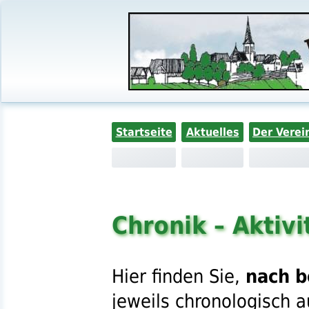
Startseite
Aktuelles
Der Verei
Chronik – Aktivi
Hier finden Sie,
nach b
jeweils chronologisch a