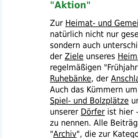
"Aktion"
Zur
Heimat- und Gemei
natürlich nicht nur ges
sondern auch unterschi
der
Ziele
unseres
Heim
regelmäßigen "Frühjahr
Ruhebänke
, der
Anschl
Auch das Kümmern um
Spiel- und Bolzplätze
un
unserer
Dörfer
ist hier
zu nennen. Alle Beiträ
"
Archiv
", die zur Kateg