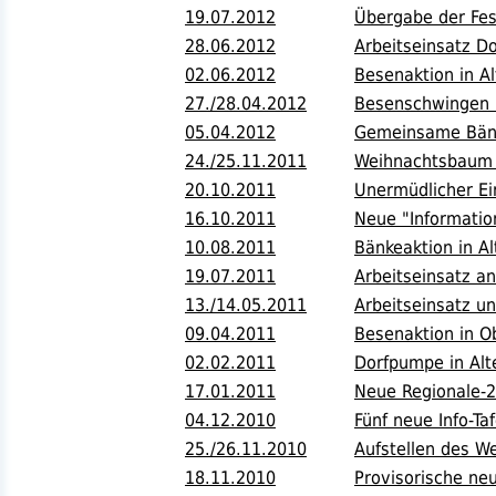
19.07.2012
Übergabe der Fes
28.06.2012
Arbeitseinsatz D
02.06.2012
Besenaktion in A
27./28.04.2012
Besenschwingen i
05.04.2012
Gemeinsame Bänk
24./25.11.2011
Weihnachtsbaum in
20.10.2011
Unermüdlicher Ei
16.10.2011
Neue "Information
10.08.2011
Bänkeaktion in A
19.07.2011
Arbeitseinsatz a
13./14.05.2011
Arbeitseinsatz u
09.04.2011
Besenaktion in O
02.02.2011
Dorfpumpe in Al
17.01.2011
Neue Regionale-2
04.12.2010
Fünf neue Info-Ta
25./26.11.2010
Aufstellen des W
18.11.2010
Provisorische ne