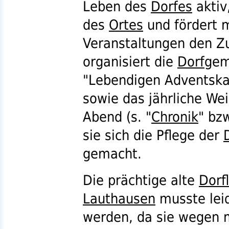
Leben des
Dorfes
aktiv
des
Ortes
und fördert 
Veranstaltungen den 
organisiert die
Dorf
gem
"Lebendigen Adventskal
sowie das jährliche We
Abend (
s.
"
Chronik
"
bzw
sie sich die Pflege der
gemacht.
Die prächtige alte
Dorf
Lauthausen
musste leid
werden, da sie wegen ma