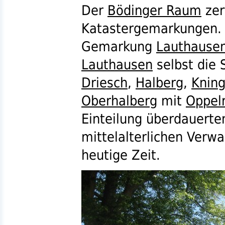
Der
Bödinger Raum
zerf
Katastergemarkungen. 
Gemarkung
Lauthause
Lauthausen
selbst die
Driesch
,
Halberg
,
Kning
Oberhalberg
mit
Oppel
Einteilung überdauerten
mittelalterlichen Verwa
heutige Zeit.