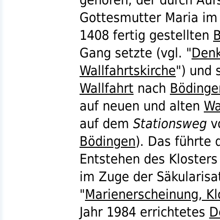
Gottesmutter Maria im 
1408 fertig gestellten
B
Gang setzte (
vgl.
"
Denk
Wallfahrtskirche
") und
Wallfahrt
nach
Bödinge
auf neuen und alten
Wa
auf dem
Stationsweg
v
Bödingen
). Das führte
Entstehen des Kloster
im Zuge der Säkularisa
"
Marienerscheinung, Kl
Jahr 1984 errichtetes
D