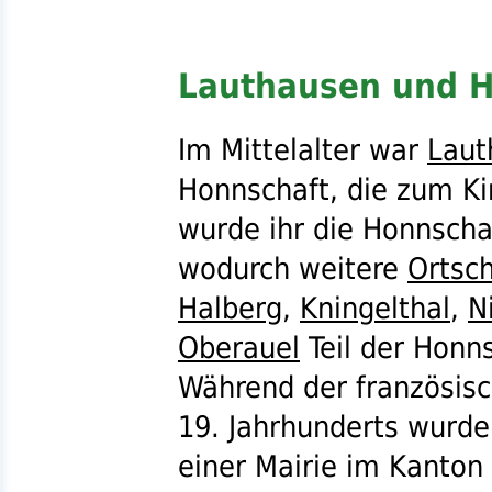
Lauthausen und 
Im Mittelalter war
Laut
Honnschaft, die zum Ki
wurde ihr die Honnsch
wodurch weitere
Ortsc
Halberg
,
Kningelthal
,
N
Oberauel
Teil der Honn
Während der französis
19. Jahrhunderts wurd
einer Mairie im Kanton