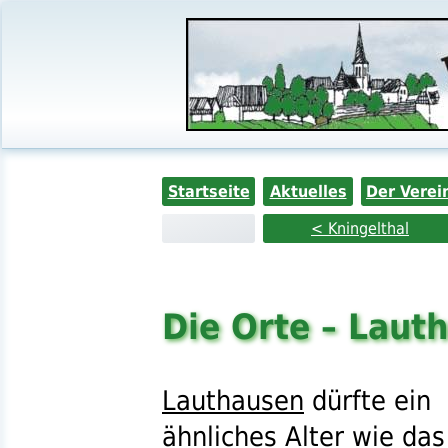
Startseite
Aktuelles
Der Verei
< Kningelthal
Die Orte – Laut
Lauthausen
dürfte ein
ähnliches Alter wie das