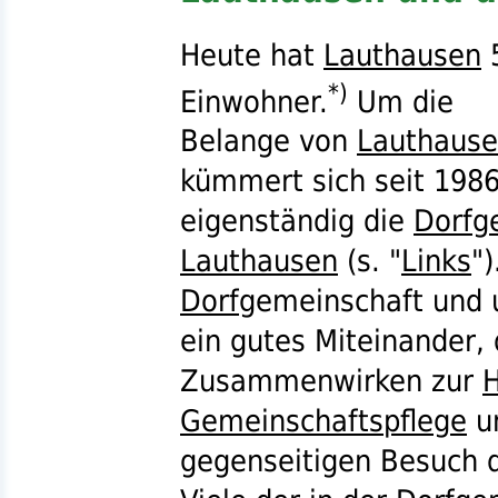
Heute hat
Lauthausen
*)
Einwohner.
Um die
Belange von
Lauthaus
kümmert sich seit 198
eigenständig die
Dorfg
Lauthausen
(
s.
"
Links
"
Dorf
gemeinschaft und
ein gutes Miteinander,
Zusammenwirken zur
H
Gemeinschaftspflege
u
gegenseitigen Besuch 