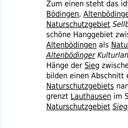
Zum einen steht das idy
Bödingen
,
Altenböding
Naturschutzgebiet
Sell
schöne Hanggebiet zw
Altenbödingen
als
Natu
Altenbödinger
Kulturla
Hänge der
Sieg
zwisch
bilden einen Abschnitt 
Naturschutzgebiets
na
grenzt
Lauthausen
im S
Naturschutzgebiet
Sie