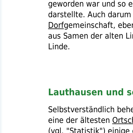
geworden war und so e
darstellte. Auch darum
Dorf
gemeinschaft, ebe
aus Samen der alten L
Linde.
Lauthausen und s
Selbstverständlich beh
eine der ältesten
Ortsc
(
vgl.
"
Statistik
") einige