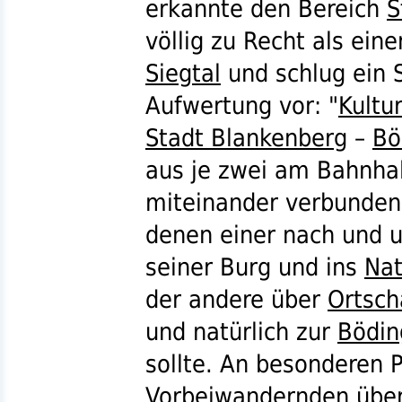
erkannte den Bereich
S
völlig zu Recht als ein
Siegtal
und schlug ein 
Aufwertung vor: "
Kultu
Stadt Blankenberg
–
Bö
aus je zwei am Bahnha
miteinander verbunde
denen einer nach und
seiner Burg und ins
Nat
der andere über
Ortsch
und natürlich zur
Bödin
sollte. An besonderen P
Vorbeiwandernden über 