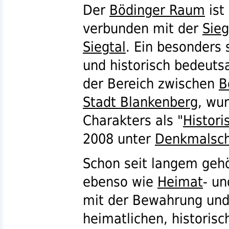
Der
Bödinger Raum
ist
verbunden mit der
Sieg
Siegtal
. Ein besonders
und historisch bedeutsa
der Bereich zwischen
B
Stadt Blankenberg
, wu
Charakters als "
Histori
2008 unter
Denkmalsch
Schon seit langem ge
ebenso wie
Heimat
- u
mit der Bewahrung und
heimatlichen, histori