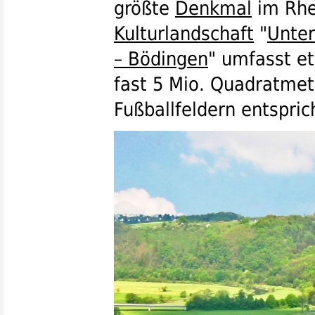
größte
Denkmal
im Rhe
Kulturlandschaft
"
Unter
– Bödingen
" umfasst e
fast 5
Mio.
Quadratmet
Fußballfeldern entspric