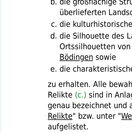
die großflächige St
überlieferten Lands
die kulturhistorisch
die Silhouette des 
Ortssilhouetten vo
Bödingen
sowie
die charakteristisc
zu erhalten. Alle bewa
Relikte
(c.)
sind in Anla
genau bezeichnet und a
Relikte
"
bzw.
unter "
We
aufgelistet.