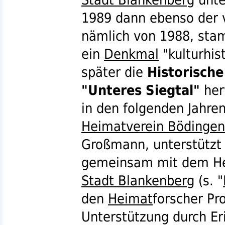
1989 dann ebenso der
nämlich von 1988, stam
ein
Denkmal
"kulturhis
später die
Historische
"Unteres Siegtal"
her
in den folgenden Jahre
Heimatverein Bödingen
Großmann, unterstützt 
gemeinsam mit dem He
Stadt Blankenberg
(
s.
"
den
Heimat
forscher Pr
Unterstützung durch Er