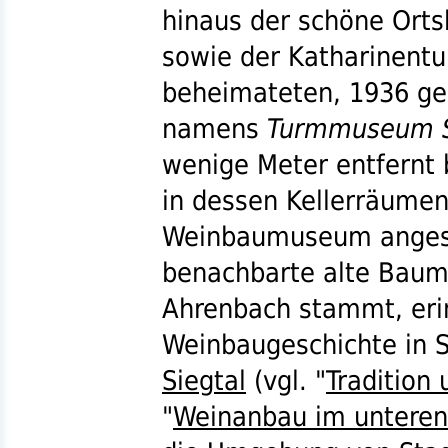
hinaus der schöne Orts
sowie der Katharinent
beheimateten, 1936 g
namens
Turmmuseum S
wenige Meter entfernt 
in dessen Kellerräume
Weinbaumuseum angesie
benachbarte alte Baumk
Ahrenbach stammt, erin
Weinbaugeschichte in 
Siegtal
(
vgl.
"
Tradition
"
Weinanbau im unteren