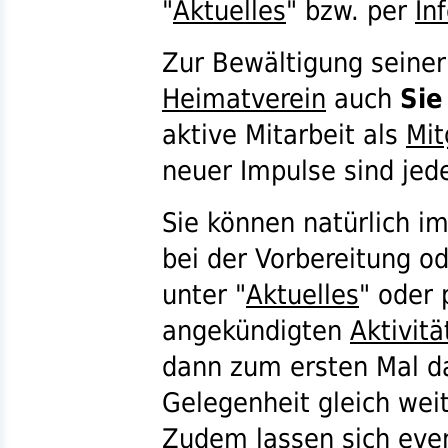
"
Aktuelles
"
bzw.
per
In
Zur Bewältigung seiner
Heimatverein
auch
Sie
aktive Mitarbeit als
Mit
neuer Impulse sind jed
Sie können natürlich 
bei der Vorbereitung o
unter "
Aktuelles
" oder
angekündigten
Aktivitä
dann zum ersten Mal dab
Gelegenheit gleich wei
Zudem lassen sich eve