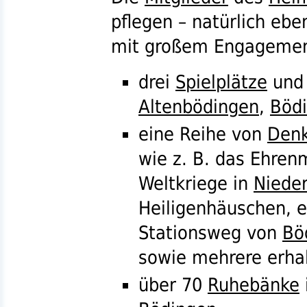
pflegen – natürlich ebe
mit großem Engageme
drei
Spielplätze
und
Altenbödingen
,
Böd
eine Reihe von
Den
wie
z. B.
das Ehrenma
Weltkriege in
Niede
Heiligenhäuschen, 
Stationsweg von
Bö
sowie mehrere erha
über 70
Ruhebänke