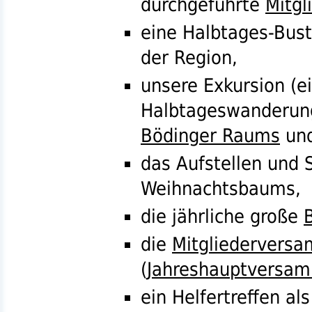
durchgeführte
Mitgl
eine Halbtages-Bust
der Region,
unsere Exkursion (e
Halbtageswanderung
Bödinger Raums
und
das Aufstellen und
Weihnachtsbaums,
die jährliche große
die
Mitgliedervers
(
Jahreshauptversa
ein Helfertreffen a