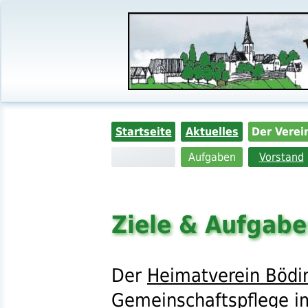
Startseite
Aktuelles
Der Verei
Aufgaben
Vorstand
Ziele & Aufgab
Der
Heimatverein Bödi
Gemeinschaftspflege
i