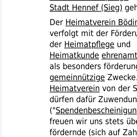
Stadt Hennef (Sieg)
geh
Der
Heimatverein Bödi
verfolgt mit der Förder
der
Heimatpflege
und
Heimatkunde
ehrenamt
als besonders förderu
gemeinnützige
Zwecke.
Heimatverein
von der 
dürfen dafür Zuwendun
("
Spendenbescheinigu
freuen wir uns stets ü
fördernde (sich auf Za