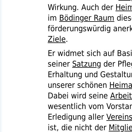
Wirkung. Auch der
Heim
im
Bödinger Raum
dies
förderungswürdig ane
Ziele
.
Er widmet sich auf Bas
seiner
Satzung
der Pfle
Erhaltung und Gestaltu
unserer schönen
Heima
Dabei wird seine
Arbeit
wesentlich vom Vorstan
Erledigung aller
Verein
ist, die nicht der
Mitgl