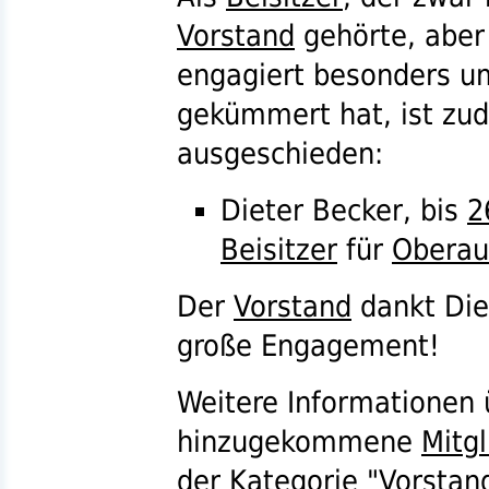
Vorstand
gehörte, aber 
engagiert besonders u
gekümmert hat, ist zu
ausgeschieden:
Dieter Becker, bis
2
Beisitzer
für
Oberau
Der
Vorstand
dankt Diet
große Engagement!
Weitere Informationen
hinzugekommene
Mitgl
der
Kategorie
"
Vorstan