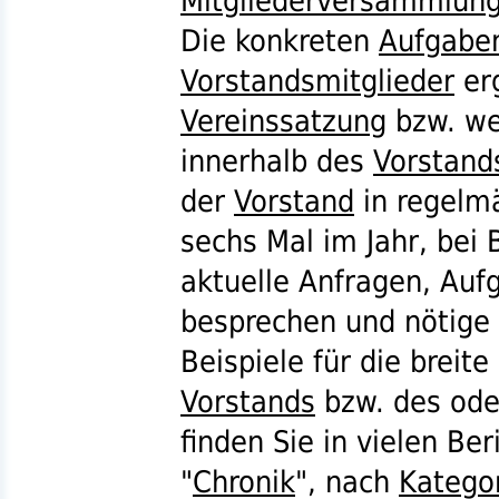
Mitgliederversammlun
Die konkreten
Aufgabe
Vorstandsmitglieder
erg
Vereinssatzung
bzw.
we
innerhalb des
Vorstand
der
Vorstand
in regelmä
sechs Mal im Jahr, bei
aktuelle Anfragen, Au
besprechen und nötige 
Beispiele für die breite
Vorstands
bzw.
des ode
finden Sie in vielen Be
"
Chronik
", nach
Katego