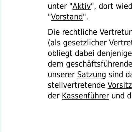
unter "
Aktiv
", dort wi
"
Vorstand
".
Die rechtliche Vertret
(als gesetzlicher Vertr
obliegt dabei denjenig
dem geschäftsführend
unserer
Satzung
sind d
stellvertretende
Vorsit
der
Kassenführer
und d